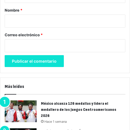
r
Nombre
*
i
o
*
Correo electrónico
*
Más leídos
México alcanza 126 medallas y lidera el
medallero de los Juegos Centroamericanos
2026
Hace 1 semana