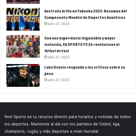
Australia brilla en Fukuoka 2023: Resumen del
Campeonato Mundial de Deportes Acuáticos
julio 27, 2023
Con una experiencia inigualable y mayor
inclusión, EA SPORTS FC 24 revoluciona el
fútbol virtual
julio 27, 2023
Luka Doncic responde a las críticas sobre su
peso
julio 27, 2023
Noti Sports es tu recurso directo para horarios y noticias de todos
los deportes. Mantente al día con los partidos de fútbol, liga,
champions, rugby y más deportes a nivel mundial.