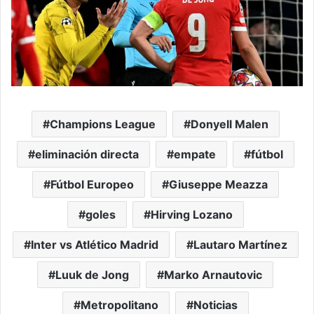
Champions League
Donyell Malen
eliminación directa
empate
fútbol
Fútbol Europeo
Giuseppe Meazza
goles
Hirving Lozano
Inter vs Atlético Madrid
Lautaro Martínez
Luuk de Jong
Marko Arnautovic
Metropolitano
Noticias