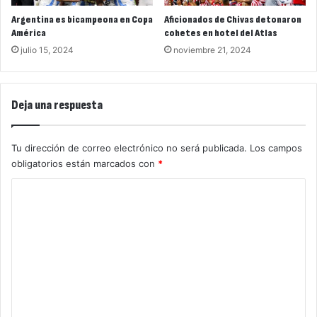
Argentina es bicampeona en Copa
Aficionados de Chivas detonaron
América
cohetes en hotel del Atlas
julio 15, 2024
noviembre 21, 2024
Deja una respuesta
Tu dirección de correo electrónico no será publicada.
Los campos
obligatorios están marcados con
*
C
o
m
e
n
t
a