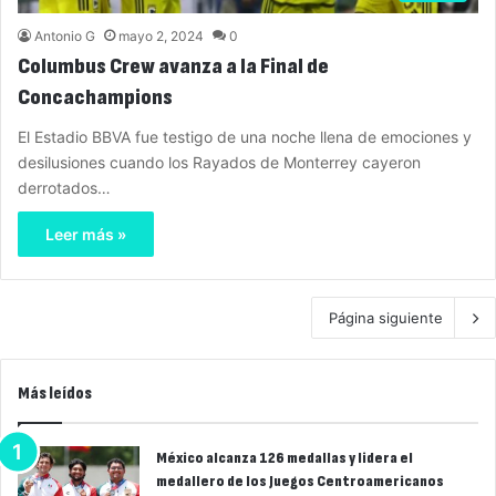
Antonio G
mayo 2, 2024
0
Columbus Crew avanza a la Final de
Concachampions
El Estadio BBVA fue testigo de una noche llena de emociones y
desilusiones cuando los Rayados de Monterrey cayeron
derrotados…
Leer más »
Página siguiente
Más leídos
México alcanza 126 medallas y lidera el
medallero de los Juegos Centroamericanos