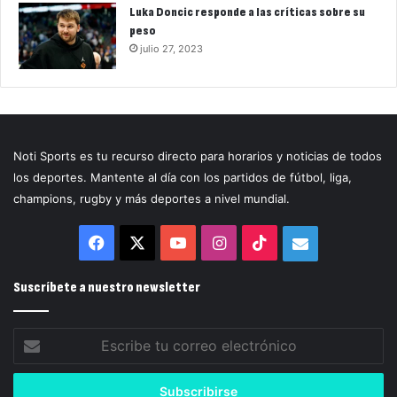
Luka Doncic responde a las críticas sobre su
peso
julio 27, 2023
Noti Sports es tu recurso directo para horarios y noticias de todos
los deportes. Mantente al día con los partidos de fútbol, liga,
champions, rugby y más deportes a nivel mundial.
Facebook
X
YouTube
Instagram
TikTok
Correo
electrónico
Suscríbete a nuestro newsletter
Escribe
tu
correo
electrónico