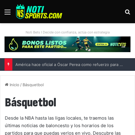
Menú
B
Noti Bets I Decide con confianza, actúa con estrategia
Liga MX vs MLS All-Star Game 2026: previa, fecha, horario, convocados y todo lo que debes saber
Inicio
/
Básquetbol
Básquetbol
Desde la NBA hasta las ligas locales, te traemos las
últimas noticias de baloncesto y los horarios de los
partidos para que puedas verlos en vivo. Descubre las