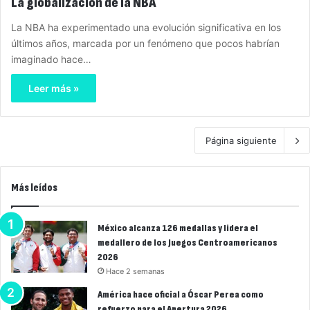
La globalización de la NBA
La NBA ha experimentado una evolución significativa en los
últimos años, marcada por un fenómeno que pocos habrían
imaginado hace…
Leer más »
Página siguiente
Más leídos
México alcanza 126 medallas y lidera el
medallero de los Juegos Centroamericanos
2026
Hace 2 semanas
América hace oficial a Óscar Perea como
refuerzo para el Apertura 2026