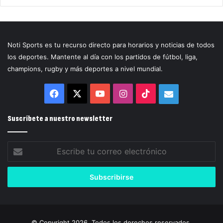
Noti Sports es tu recurso directo para horarios y noticias de todos
los deportes. Mantente al día con los partidos de fútbol, liga,
champions, rugby y más deportes a nivel mundial.
Facebook
X
YouTube
Instagram
TikTok
Correo
electrónico
Suscríbete a nuestro newsletter
Escribe
tu
correo
electrónico
© Copyright 2026, Todos los derechos reservados.