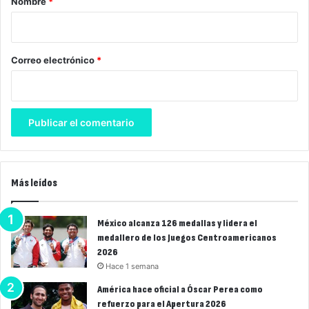
Nombre
*
i
o
*
Correo electrónico
*
Más leídos
México alcanza 126 medallas y lidera el
medallero de los Juegos Centroamericanos
2026
Hace 1 semana
América hace oficial a Óscar Perea como
refuerzo para el Apertura 2026