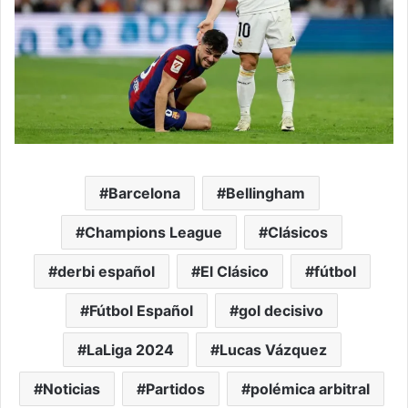
Barcelona
Bellingham
Champions League
Clásicos
derbi español
El Clásico
fútbol
Fútbol Español
gol decisivo
LaLiga 2024
Lucas Vázquez
Noticias
Partidos
polémica arbitral