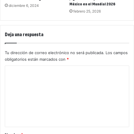
México en el Mundial 2026
diciembre 6, 2024
febrero 25, 2026
Deja una respuesta
Tu dirección de correo electrónico no será publicada.
Los campos
obligatorios están marcados con
*
C
o
m
e
n
t
a
r