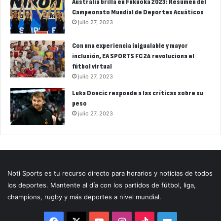
Australia brilla en Fukuoka 2023: Resumen del
Campeonato Mundial de Deportes Acuáticos
julio 27, 2023
Con una experiencia inigualable y mayor
inclusión, EA SPORTS FC 24 revoluciona el
fútbol virtual
julio 27, 2023
Luka Doncic responde a las críticas sobre su
peso
julio 27, 2023
Noti Sports es tu recurso directo para horarios y noticias de todos
los deportes. Mantente al día con los partidos de fútbol, liga,
champions, rugby y más deportes a nivel mundial.
Facebook
X
YouTube
Instagram
TikTok