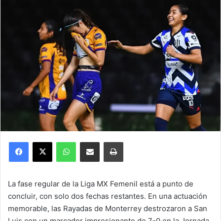
Facebook
X
WhatsApp
Compartir por correo electrónico
Imprimir
La fase regular de la Liga MX Femenil está a punto de
concluir, con solo dos fechas restantes. En una actuación
memorable, las Rayadas de Monterrey destrozaron a San
Luis con un marcador impresionante de 7-0 en la Jornada