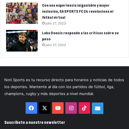
Con una experiencia inigualable y mayor
inclusión, EA SPORTS FC 24 revoluciona el
fútbol virtual
julio 27, 2023
Luka Doncic responde a las críticas sobre su
peso
julio 27, 2023
Noti Sports es tu recurso directo para horarios y noticias de todos
los deportes. Mantente al día con los partidos de fútbol, liga,
champions, rugby y más deportes a nivel mundial.
Facebook
X
YouTube
Instagram
TikTok
Correo
electrónico
Suscríbete a nuestro newsletter