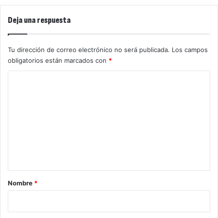
Deja una respuesta
Tu dirección de correo electrónico no será publicada.
Los campos
obligatorios están marcados con
*
C
o
m
e
n
t
a
r
Nombre
*
i
o