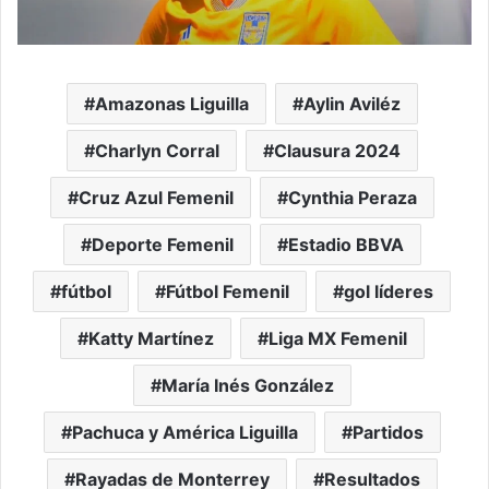
Amazonas Liguilla
Aylin Aviléz
Charlyn Corral
Clausura 2024
Cruz Azul Femenil
Cynthia Peraza
Deporte Femenil
Estadio BBVA
fútbol
Fútbol Femenil
gol líderes
Katty Martínez
Liga MX Femenil
María Inés González
Pachuca y América Liguilla
Partidos
Rayadas de Monterrey
Resultados