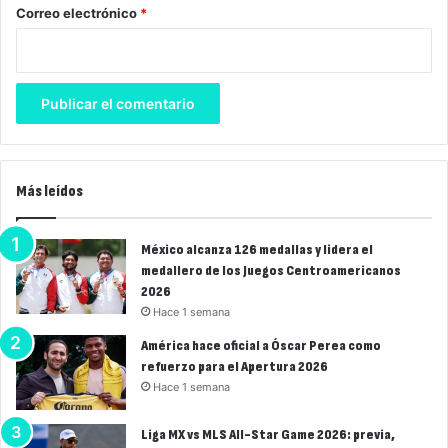
*
Correo electrónico
*
Más leídos
México alcanza 126 medallas y lidera el
medallero de los Juegos Centroamericanos
2026
Hace 1 semana
América hace oficial a Óscar Perea como
refuerzo para el Apertura 2026
Hace 1 semana
Liga MX vs MLS All-Star Game 2026: previa,