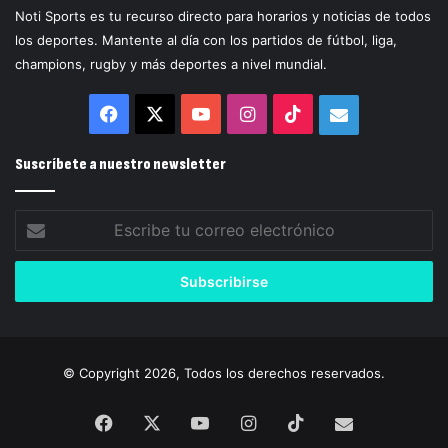
Noti Sports es tu recurso directo para horarios y noticias de todos
los deportes. Mantente al día con los partidos de fútbol, liga,
champions, rugby y más deportes a nivel mundial.
Facebook
X
YouTube
Instagram
TikTok
Correo
electrónico
Suscríbete a nuestro newsletter
Escribe
tu
correo
electrónico
© Copyright 2026, Todos los derechos reservados.
Facebook
X
YouTube
Instagram
TikTok
Correo