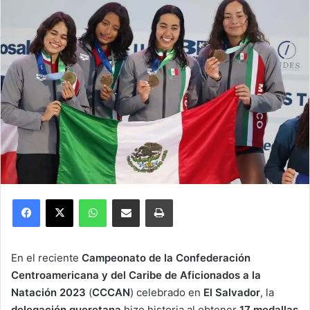
Facebook
X
WhatsApp
Compartir por correo electrónico
Imprimir
En el reciente
Campeonato de la Confederación
Centroamericana y del Caribe de Aficionados a la
Natación 2023
(
CCCAN
) celebrado en
El Salvador
, la
delegación queretana
hizo historia al obtener
17 medallas