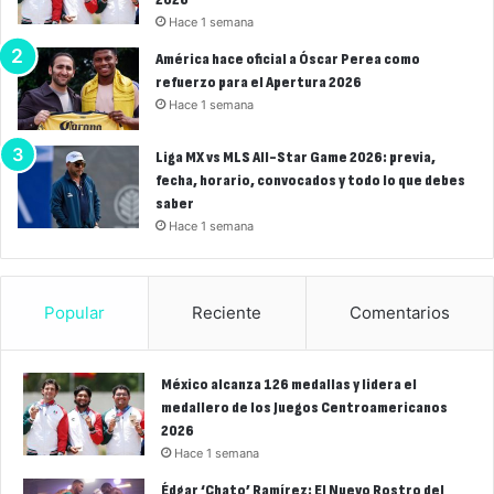
Hace 1 semana
América hace oficial a Óscar Perea como
refuerzo para el Apertura 2026
Hace 1 semana
Liga MX vs MLS All-Star Game 2026: previa,
fecha, horario, convocados y todo lo que debes
saber
Hace 1 semana
Popular
Reciente
Comentarios
México alcanza 126 medallas y lidera el
medallero de los Juegos Centroamericanos
2026
Hace 1 semana
Édgar ‘Chato’ Ramírez: El Nuevo Rostro del