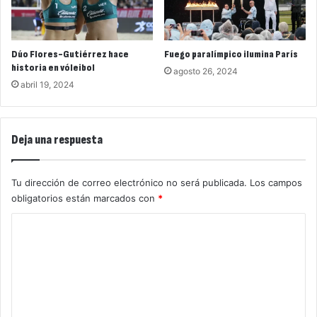
Dúo Flores-Gutiérrez hace
Fuego paralímpico ilumina París
historia en vóleibol
agosto 26, 2024
abril 19, 2024
Deja una respuesta
Tu dirección de correo electrónico no será publicada.
Los campos
obligatorios están marcados con
*
C
o
m
e
n