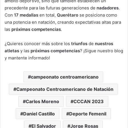
ámbito deportivo, sino que también establecen un
precedente para las futuras generaciones de
nadadores
.
Con
17 medallas
en total,
Querétaro
se posiciona como
una potencia en natación, creando expectativas altas para
las
próximas competencias
.
¿Quieres conocer más sobre los
triunfos
de
nuestros
atletas
y las
próximas competencias
? ¡Sigue nuestro blog
y mantente informado!
campeonato centroamericano
Campeonato Centroamericano de Natación
Carlos Moreno
CCCAN 2023
Daniel Castillo
Deporte Femenil
El Salvador
Jorge Rosas