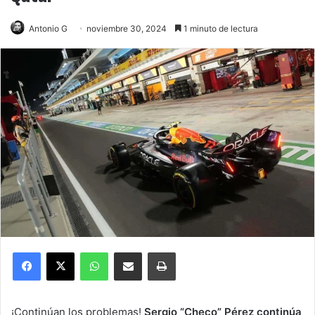
Antonio G
noviembre 30, 2024
1 minuto de lectura
Facebook
X
WhatsApp
Compartir por correo electrónico
Imprimir
¡Continúan los problemas!
Sergio “Checo” Pérez continúa