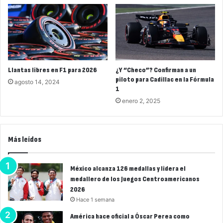
Llantas libres en F1 para 2026
¿Y “Checo”? Confirman a un
piloto para Cadillac en la Fórmula
agosto 14, 2024
1
enero 2, 2025
Más leídos
México alcanza 126 medallas y lidera el
medallero de los Juegos Centroamericanos
2026
Hace 1 semana
América hace oficial a Óscar Perea como