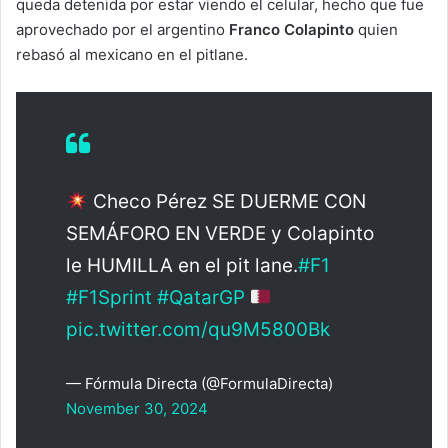
queda detenida por estar viendo el celular, hecho que fue
aprovechado por el argentino
Franco Colapinto
quien
rebasó al mexicano en el pitlane.
Checo Pérez SE DUERME CON
SEMÁFORO EN VERDE y Colapinto
le HUMILLA en el pit lane.
#F1
#F1Sprint
#QatarGP
pic.twitter.com/qu9M5800Bk
— Fórmula Directa (@FormulaDirecta)
November 30, 2024