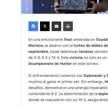
Facebook
X
Compartir por correo electrónico
Imprimir
En una emocionante
final
celebrada en
Guadal
Mertens
se alzaron con el
trofeo de dobles d
septiembre
, estas talentosas
tenistas
vencier
de 3-6, 6-2 y 10-4. Esta
victoria
no solo es un 
bicampeonato de Hunter
en este torneo.
El enfrentamiento comenzó con
Dabrowski y R
muchos al ganar el primer set. Sin embargo,
H
desafíos, demostraron una sinergia impecable
contundente 6-2. La determinación de la
dupla
donde se impusieron con un 10-4, asegurando