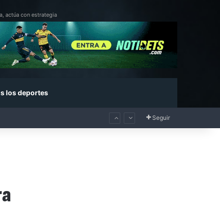
a, actúa con estrategia
s los deportes
Seguir
ra