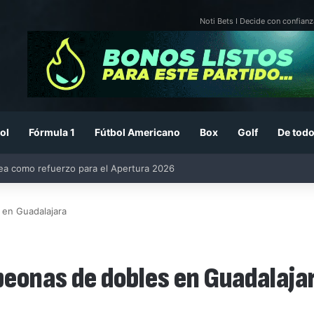
Noti Bets I Decide con confianz
ol
Fórmula 1
Fútbol Americano
Box
Golf
De todo
26: previa, fecha, horario, convocados y todo lo que debes saber
en Guadalajara
eonas de dobles en Guadalaja