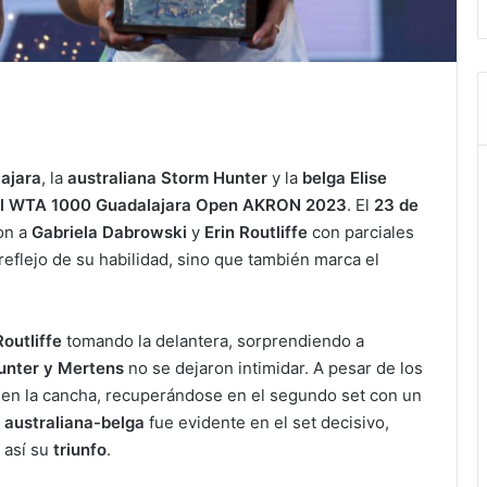
ajara
, la
australiana Storm Hunter
y la
belga Elise
el WTA 1000
Guadalajara Open AKRON 2023
. El
23 de
on a
Gabriela Dabrowski
y
Erin Routliffe
con parciales
reflejo de su habilidad, sino que también marca el
outliffe
tomando la delantera, sorprendiendo a
unter y Mertens
no se dejaron intimidar. A pesar de los
 en la cancha, recuperándose en el segundo set con un
 australiana-belga
fue evidente en el set decisivo,
 así su
triunfo
.