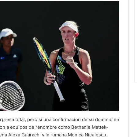
rpresa total, pero sí una confirmación de su dominio en
otaron a equipos de renombre como Bethanie Mattek-
lena Alexa Guarachi y la rumana Monica Niculescu.