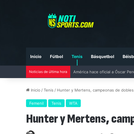
Inicio
Fútbol
Tenis
Básquetbol
Béisb
Noticias de última hora
Liga MX vs MLS All-Star Game 20
Inicio
/
Tenis
/
Hunter y Mertens, campeonas de dobles 
Femenil
Tenis
WTA
Hunter y Mertens, camp