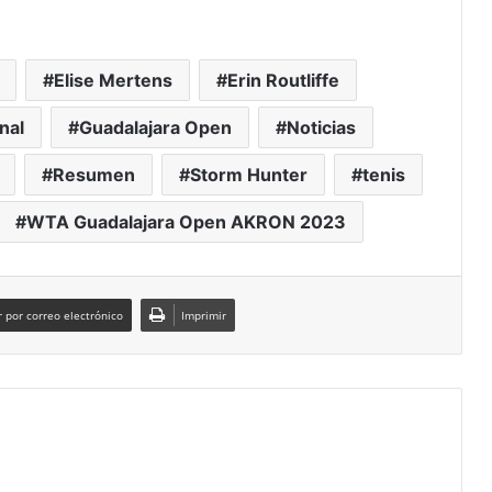
Elise Mertens
Erin Routliffe
nal
Guadalajara Open
Noticias
Resumen
Storm Hunter
tenis
WTA Guadalajara Open AKRON 2023
 por correo electrónico
Imprimir