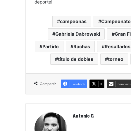
deporte!
campeonas
Campeonato
Gabriela Dabrowski
Gran Fi
Partido
Rachas
Resultados
título de dobles
torneo
Compartir
Facebook
X
Compartir
Antonio G