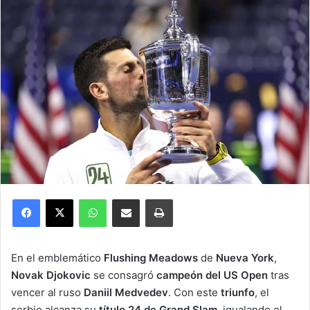
Facebook
X
WhatsApp
Compartir por correo electrónico
Imprimir
En el emblemático
Flushing Meadows
de
Nueva York
,
Novak Djokovic
se consagró
campeón del US Open
tras
vencer al ruso
Daniil Medvedev
. Con este
triunfo
, el
serbio alcanza su
título 24 de Grand Slam
, igualando el