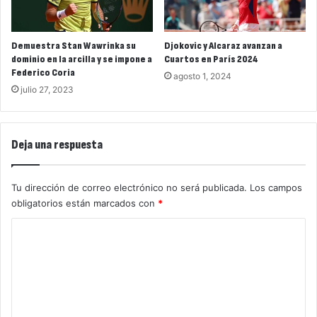
Demuestra Stan Wawrinka su
Djokovic y Alcaraz avanzan a
dominio en la arcilla y se impone a
Cuartos en París 2024
Federico Coria
agosto 1, 2024
julio 27, 2023
Deja una respuesta
Tu dirección de correo electrónico no será publicada.
Los campos
obligatorios están marcados con
*
C
o
m
e
n