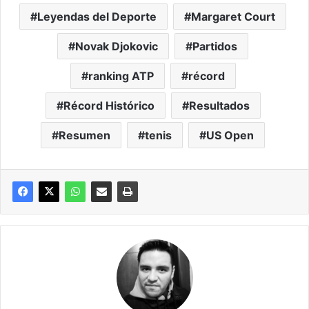
Leyendas del Deporte
Margaret Court
Novak Djokovic
Partidos
ranking ATP
récord
Récord Histórico
Resultados
Resumen
tenis
US Open