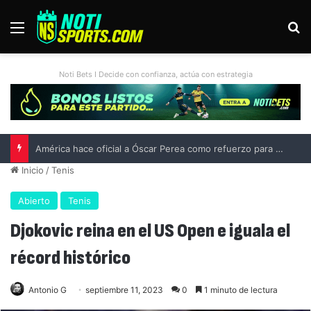
Menú
B
Noti Bets I Decide con confianza, actúa con estrategia
Inicio
/
Tenis
Abierto
Tenis
Djokovic reina en el US Open e iguala el
récord histórico
Antonio G
septiembre 11, 2023
0
1 minuto de lectura