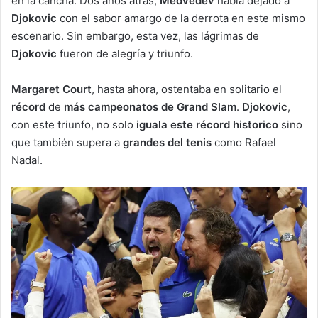
en la cancha. Dos años atrás,
Medvedev
había dejado a
Djokovic
con el sabor amargo de la derrota en este mismo
escenario. Sin embargo, esta vez, las lágrimas de
Djokovic
fueron de alegría y triunfo.
Margaret Court
, hasta ahora, ostentaba en solitario el
récord
de
más campeonatos de Grand Slam
.
Djokovic
,
con este triunfo, no solo
iguala este récord historico
sino
que también supera a
grandes del tenis
como Rafael
Nadal.