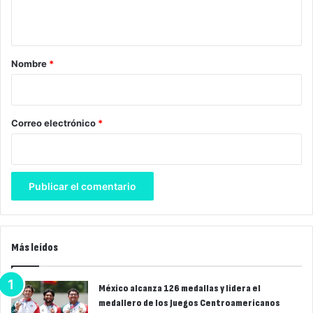
t
a
r
Nombre
*
i
o
*
Correo electrónico
*
Más leídos
México alcanza 126 medallas y lidera el
medallero de los Juegos Centroamericanos