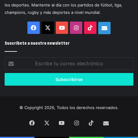
los deportes. Mantente al día con los partidos de fútbol, liga,
champions, rugby y más deportes a nivel mundial.
Facebook
X
YouTube
Instagram
TikTok
Correo
electrónico
Suscríbete a nuestro newsletter
Escribe
tu
correo
electrónico
© Copyright 2026, Todos los derechos reservados.
Facebook
X
YouTube
Instagram
TikTok
Correo
electrónico