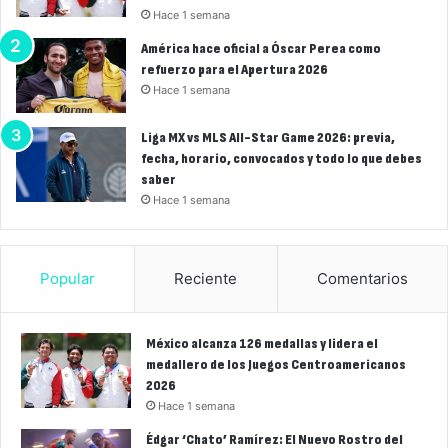
Hace 1 semana
América hace oficial a Óscar Perea como
refuerzo para el Apertura 2026
Hace 1 semana
Liga MX vs MLS All-Star Game 2026: previa,
fecha, horario, convocados y todo lo que debes
saber
Hace 1 semana
Popular
Reciente
Comentarios
México alcanza 126 medallas y lidera el
medallero de los Juegos Centroamericanos
2026
Hace 1 semana
Édgar ‘Chato’ Ramírez: El Nuevo Rostro del