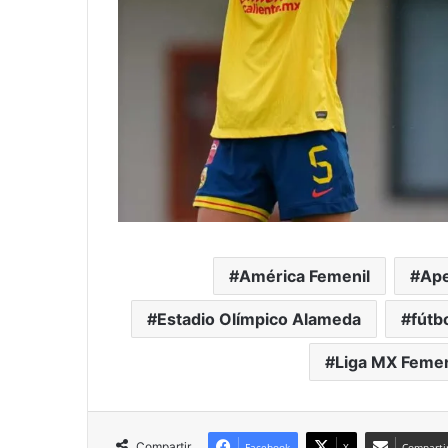
América Femenil
Ape
Estadio Olímpico Alameda
fútb
Liga MX Femen
Compartir
Facebook
X
Compartir