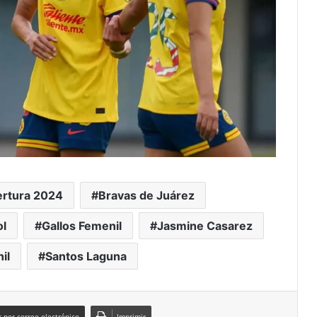
rtura 2024
Bravas de Juárez
ol
Gallos Femenil
Jasmine Casarez
il
Santos Laguna
 por correo electrónico
Imprimir