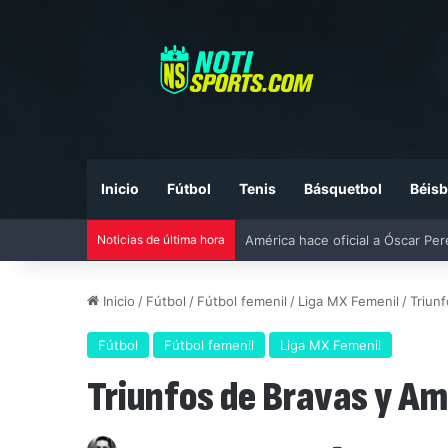
Inicio
Fútbol
Tenis
Básquetbol
Béisb
Noticias de última hora
Liga MX vs MLS All-Star Game 20
Inicio
/
Fútbol
/
Fútbol femenil
/
Liga MX Femenil
/
Triun
Fútbol
Fútbol femenil
Liga MX Femenil
Triunfos de Bravas y Am