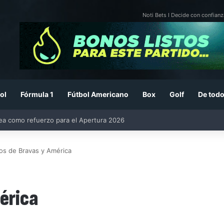
Noti Bets I Decide con confianz
ol
Fórmula 1
Fútbol Americano
Box
Golf
De todo
26: previa, fecha, horario, convocados y todo lo que debes saber
fos de Bravas y América
érica