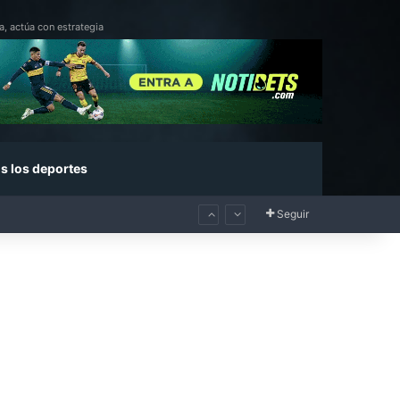
a, actúa con estrategia
s los deportes
Seguir