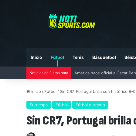
Inicio
Fútbol
Tenis
Básquetbol
Béisb
Noticias de última hora
Liga MX vs MLS All-Star Game 20
Inicio
/
Fútbol
/
Sin CR7, Portugal brilla con histórico 9
Eurocopa
Fútbol
Fútbol europeo
Sin CR7, Portugal brill