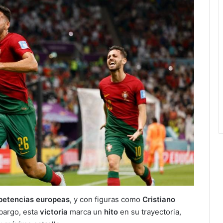
etencias europeas
, y con figuras como
Cristiano
bargo, esta
victoria
marca un
hito
en su trayectoria,