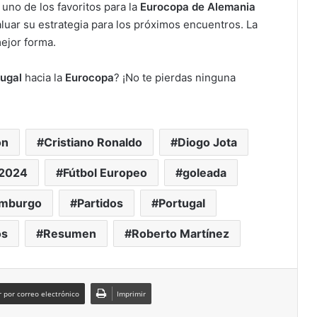
uno de los favoritos para la
Eurocopa de Alemania
aluar su estrategia para los próximos encuentros. La
ejor forma.
ugal
hacia la
Eurocopa
? ¡No te pierdas ninguna
!
ón
Cristiano Ronaldo
Diogo Jota
 2024
Fútbol Europeo
goleada
mburgo
Partidos
Portugal
os
Resumen
Roberto Martínez
 por correo electrónico
Imprimir