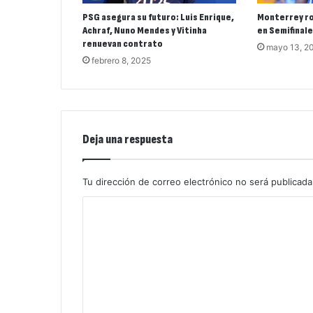
PSG asegura su futuro: Luis Enrique,
Monterrey ro
Achraf, Nuno Mendes y Vitinha
en Semifinal
renuevan contrato
mayo 13, 2
febrero 8, 2025
Deja una respuesta
Tu dirección de correo electrónico no será publicada
C
o
m
e
n
t