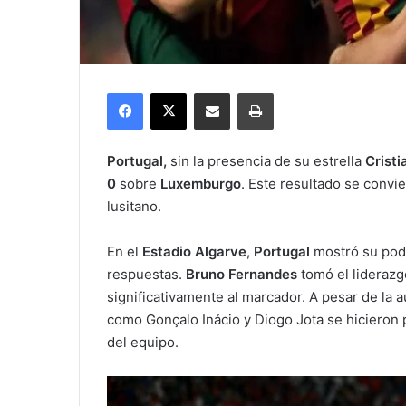
Facebook
X
Compartir por correo electrónico
Imprimir
Portugal,
sin la presencia de su estrella
Crist
0
sobre
Luxemburgo
. Este resultado se convie
lusitano.
En el
Estadio Algarve
,
Portugal
mostró su pod
respuestas.
Bruno Fernandes
tomó el liderazg
significativamente al marcador. A pesar de la 
como Gonçalo Inácio y Diogo Jota se hicieron 
del equipo.