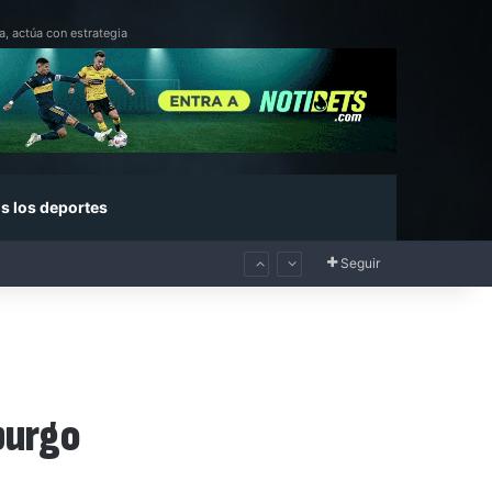
a, actúa con estrategia
s los deportes
Seguir
burgo