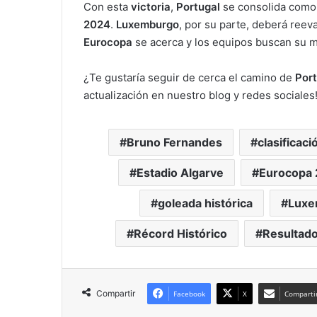
Con esta
victoria
,
Portugal
se consolida como 
2024
.
Luxemburgo
, por su parte, deberá reev
Eurocopa
se acerca y los equipos buscan su m
¿Te gustaría seguir de cerca el camino de
Port
actualización en nuestro blog y redes sociales
Bruno Fernandes
clasificaci
Estadio Algarve
Eurocopa
goleada histórica
Luxe
Récord Histórico
Resultad
Compartir
Facebook
X
Compartir