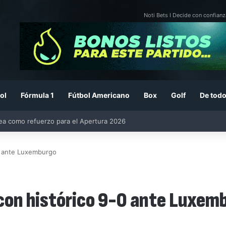
Noti Bets I Decide con confianz
ol
Fórmula 1
Fútbol Americano
Box
Golf
De todo
26: previa, fecha, horario, convocados y todo lo que debes saber
-0 ante Luxemburgo
a con histórico 9-0 ante Luxem