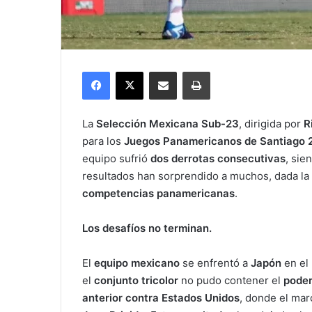
Facebook
X
Compartir por correo electrónico
Imprimir
La
Selección Mexicana Sub-23
, dirigida por
R
para los
Juegos Panamericanos de Santiago 
equipo sufrió
dos derrotas consecutivas
, sie
resultados han sorprendido a muchos, dada la
competencias panamericanas
.
Los desafíos no terminan.
El
equipo mexicano
se enfrentó a
Japón
en el
el
conjunto tricolor
no pudo contener el
poder
anterior contra Estados Unidos
, donde el mar