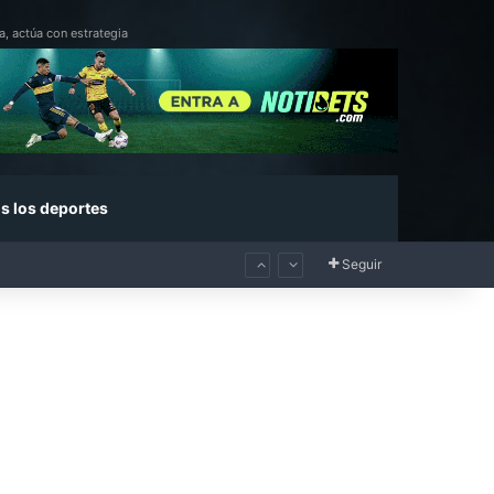
a, actúa con estrategia
s los deportes
Seguir