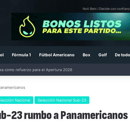
Noti Bets I Decide con confianz
ol
Fórmula 1
Fútbol Americano
Box
Golf
De todo
26: previa, fecha, horario, convocados y todo lo que debes saber
Panamericanos
lección Nacional
Selección Nacional Sub-23
Sub-23 rumbo a Panamericanos