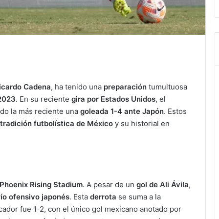
icardo Cadena
, ha tenido una
preparación
tumultuosa
2023
. En su reciente
gira por Estados Unidos
, el
ndo la más reciente una
goleada 1-4 ante Japón
. Estos
tradición futbolística de México
y su historial en
Phoenix Rising Stadium
. A pesar de un
gol de Ali Ávila
,
ío ofensivo japonés
. Esta
derrota
se suma a la
cador fue 1-2, con el único gol mexicano anotado por