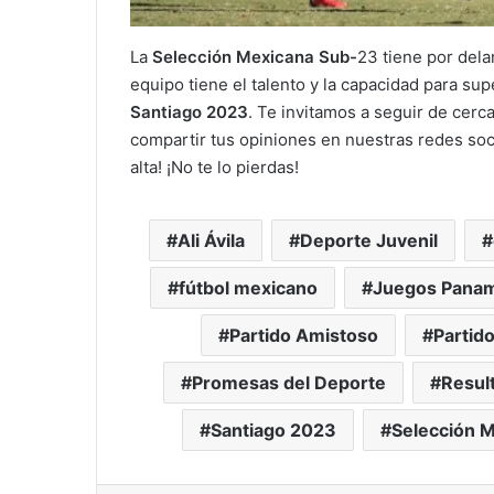
La
Selección Mexicana Sub-
23 tiene por dela
equipo tiene el talento y la capacidad para su
Santiago 2023
. Te invitamos a seguir de cerca
compartir tus opiniones en nuestras redes soci
alta! ¡No te lo pierdas!
Ali Ávila
Deporte Juvenil
fútbol mexicano
Juegos Panam
Partido Amistoso
Partid
Promesas del Deporte
Resul
Santiago 2023
Selección 