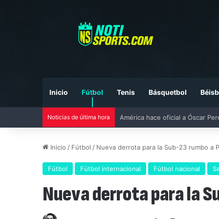
Inicio
Fútbol
Tenis
Básquetbol
Béisb
Noticias de última hora
Liga MX vs MLS All-Star Game 20
Inicio
/
Fútbol
/
Nueva derrota para la Sub-23 rumbo a 
Fútbol
Fútbol internacional
Fútbol nacional
Se
Nueva derrota para la 