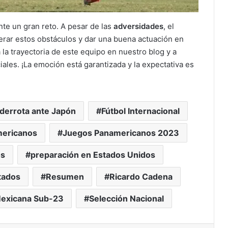
nte un gran reto. A pesar de las
adversidades
, el
perar estos obstáculos y dar una buena actuación en
 la trayectoria de este equipo en nuestro blog y a
ales. ¡La emoción está garantizada y la expectativa es
derrota ante Japón
Fútbol Internacional
ericanos
Juegos Panamericanos 2023
os
preparación en Estados Unidos
tados
Resumen
Ricardo Cadena
Mexicana Sub-23
Selección Nacional