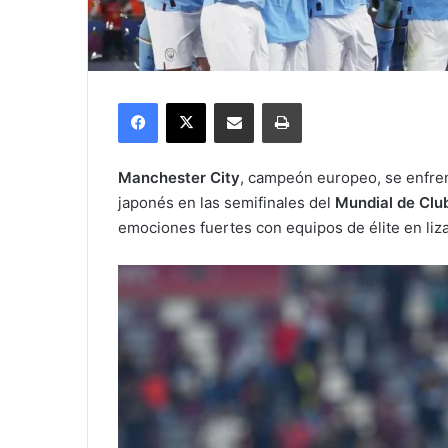
Facebook
X
Compartir por correo electrónico
Imprimir
Manchester City
, campeón europeo, se enfren
japonés en las semifinales del
Mundial de Clu
emociones fuertes con equipos de élite en liza