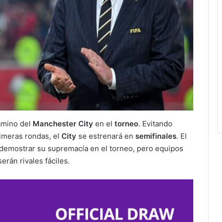
amino del
Manchester City
en el
torneo
. Evitando
primeras rondas, el
City
se estrenará en
semifinales
. El
 demostrar su supremacía en el torneo, pero equipos
rán rivales fáciles.