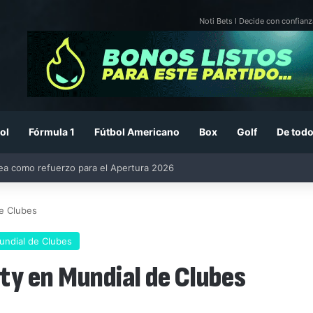
Noti Bets I Decide con confianz
ol
Fórmula 1
Fútbol Americano
Box
Golf
De todo
26: previa, fecha, horario, convocados y todo lo que debes saber
de Clubes
undial de Clubes
City en Mundial de Clubes