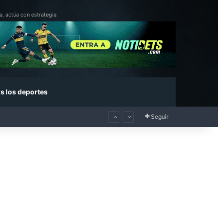
a, actúa con estrategia
s los deportes
Seguir