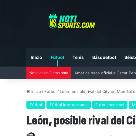
Inicio
Fútbol
Tenis
Básquetbol
Béisb
Noticias de última hora
Liga MX vs MLS All-Star Game 20
Inicio
/
Fútbol
/
León, posible rival del City en Mundial 
Fútbol
Fútbol internacional
Fútbol nacional
M
León, posible rival del 