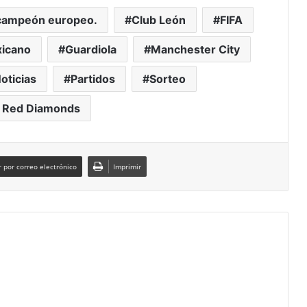
campeón europeo.
Club León
FIFA
xicano
Guardiola
Manchester City
oticias
Partidos
Sorteo
 Red Diamonds
 por correo electrónico
Imprimir