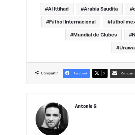
Al Ittihad
Arabia Saudita
Fútbol Internacional
fútbol me
Mundial de Clubes
N
Urawa
Compartir
Facebook
X
Compartir
Antonio G