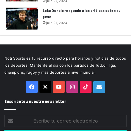
julio 27, 2023
Luka Doncic responde a las críticas sobre su
peso
julio 27, 2023
Noti Sports es tu recurso directo para horarios y noticias de todos
los deportes. Mantente al día con los partidos de fútbol, liga,
champions, rugby y más deportes a nivel mundial.
Facebook
X
YouTube
Instagram
TikTok
Correo
electrónico
Suscríbete a nuestro newsletter
Escribe
tu
correo