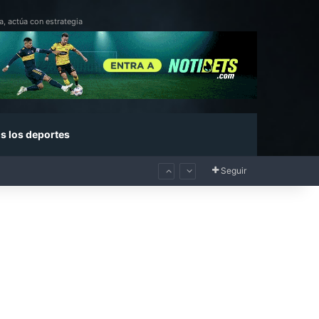
a, actúa con estrategia
s los deportes
Seguir