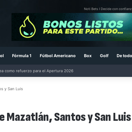
Noti Bets I Decide con confianz
ol
Fórmula 1
Fútbol Americano
Box
Golf
De todo
26: previa, fecha, horario, convocados y todo lo que debes saber
os y San Luis
e Mazatlán, Santos y San Luis