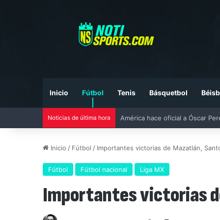
Inicio
Fútbol
Tenis
Básquetbol
Béisb
Noticias de última hora
Liga MX vs MLS All-Star Game 20
Inicio
/
Fútbol
/
Importantes victorias de Mazatlán, Sant
Fútbol
Fútbol nacional
Liga MX
Importantes victorias d