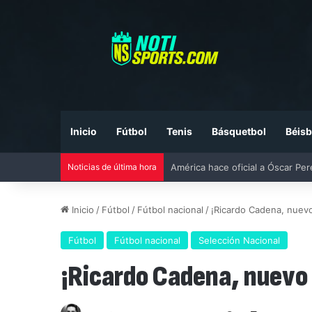
Inicio
Fútbol
Tenis
Básquetbol
Béisb
Noticias de última hora
Liga MX vs MLS All-Star Game 20
Inicio
/
Fútbol
/
Fútbol nacional
/
¡Ricardo Cadena, nuevo
Fútbol
Fútbol nacional
Selección Nacional
¡Ricardo Cadena, nuevo 