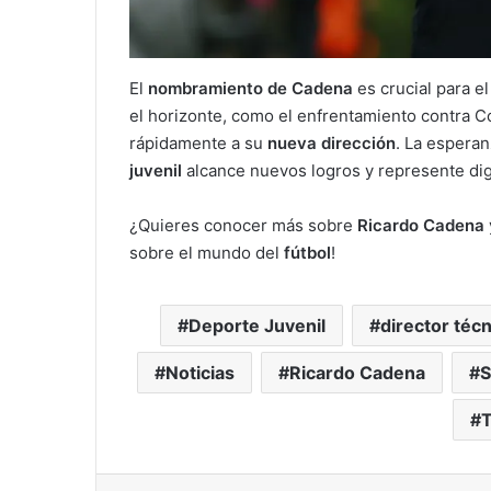
El
nombramiento de Cadena
es crucial para el
el horizonte, como el enfrentamiento contra C
rápidamente a su
nueva dirección
. La espera
juvenil
alcance nuevos logros y represente di
¿Quieres conocer más sobre
Ricardo Cadena
sobre el mundo del
fútbol
!
Deporte Juvenil
director téc
Noticias
Ricardo Cadena
S
T