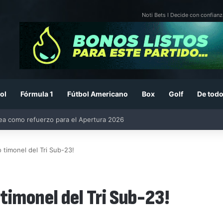
Noti Bets I Decide con confianz
ol
Fórmula 1
Fútbol Americano
Box
Golf
De todo
26: previa, fecha, horario, convocados y todo lo que debes saber
 timonel del Tri Sub-23!
timonel del Tri Sub-23!