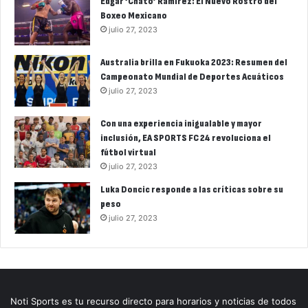
Édgar ‘Chato’ Ramírez: El Nuevo Rostro del
Boxeo Mexicano
julio 27, 2023
Australia brilla en Fukuoka 2023: Resumen del
Campeonato Mundial de Deportes Acuáticos
julio 27, 2023
Con una experiencia inigualable y mayor
inclusión, EA SPORTS FC 24 revoluciona el
fútbol virtual
julio 27, 2023
Luka Doncic responde a las críticas sobre su
peso
julio 27, 2023
Noti Sports es tu recurso directo para horarios y noticias de todos