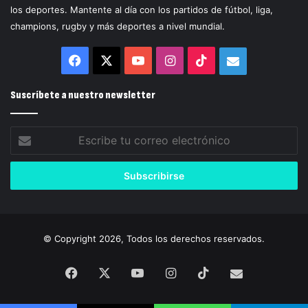
los deportes. Mantente al día con los partidos de fútbol, liga,
champions, rugby y más deportes a nivel mundial.
Facebook
X
YouTube
Instagram
TikTok
Correo
electrónico
Suscríbete a nuestro newsletter
Escribe
tu
correo
electrónico
© Copyright 2026, Todos los derechos reservados.
Facebook
X
YouTube
Instagram
TikTok
Correo
electrónico