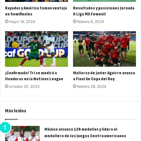
Rayadas y América toman ventaja
Resultados y posiciones Jornada
en Semifinales
6 Liga MX Femenil
mayo 18, 2024
febrero 6, 2024
¡Confirmado! Tri se medirá a
Mallorca de Javier Aguirre avanza
Honduras en la Nations League
a Final de Copa del Rey
octubre 20, 2023
febrero 28, 2024
Más leídos
México alcanza 126 medallas y lidera el
medallero de los Juegos Centroamericanos