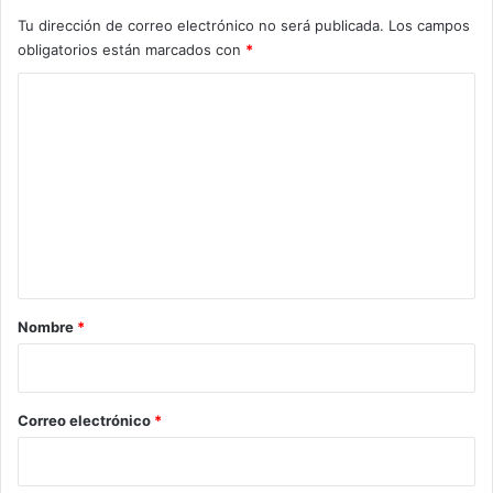
Tu dirección de correo electrónico no será publicada.
Los campos
obligatorios están marcados con
*
C
o
m
e
n
t
a
r
Nombre
*
i
o
*
Correo electrónico
*