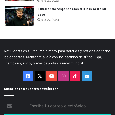
julio 27, 2023
Luka Doncic responde a las críticas sobre su
peso
julio 27, 2023
Noti Sports es tu recurso directo para horarios y noticias de todos
los deportes. Mantente al día con los partidos de fútbol, liga,
champions, rugby y más deportes a nivel mundial.
Facebook
X
YouTube
Instagram
TikTok
Correo
electrónico
Suscríbete a nuestro newsletter
Escribe
tu
correo