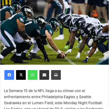
Facebook
X
WhatsApp
Compartir por correo electrónico
Imprimir
La Semana 15 de la NFL llega a su clímax con el
enfrentamiento entre Philadelphia Eagles y Seattle
Seahawks en el Lumen Field, este Monday Night Football.
Los Eagles, con un récord de 10-3, visitan a los Seahawks,