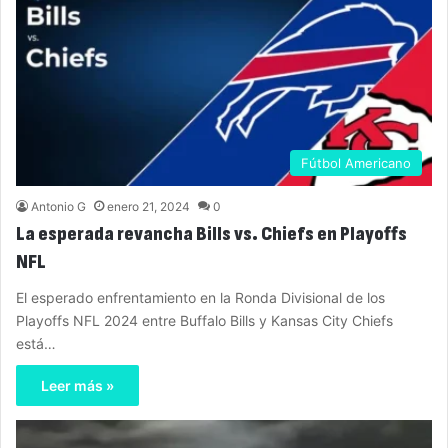
Fútbol Americano
Antonio G
enero 21, 2024
0
La esperada revancha Bills vs. Chiefs en Playoffs
NFL
El esperado enfrentamiento en la Ronda Divisional de los
Playoffs NFL 2024 entre Buffalo Bills y Kansas City Chiefs
está…
Leer más »