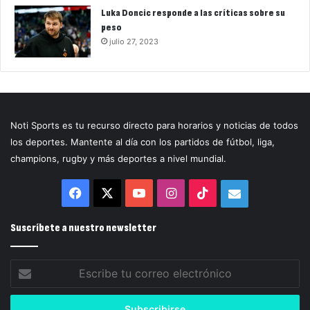
Luka Doncic responde a las críticas sobre su
peso
julio 27, 2023
Noti Sports es tu recurso directo para horarios y noticias de todos
los deportes. Mantente al día con los partidos de fútbol, liga,
champions, rugby y más deportes a nivel mundial.
Facebook
X
YouTube
Instagram
TikTok
Correo
electrónico
Suscríbete a nuestro newsletter
Escribe
tu
correo
electrónico