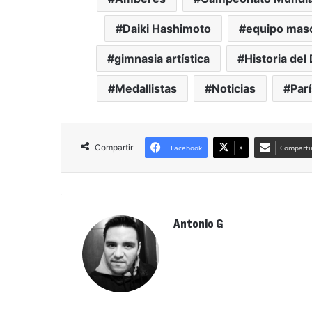
Daiki Hashimoto
equipo masc
gimnasia artística
Historia del
Medallistas
Noticias
Par
Compartir
Facebook
X
Compartir
Antonio G