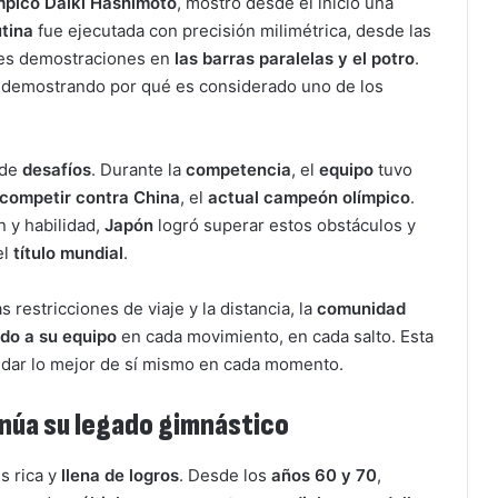
mpico Daiki Hashimoto
, mostró desde el inicio una
utina
fue ejecutada con precisión milimétrica, desde las
tes demostraciones en
las barras paralelas y el potro
.
pia, demostrando por qué es considerado uno de los
 de
desafíos
. Durante la
competencia
, el
equipo
tuvo
competir contra China
, el
actual campeón olímpico
.
 y habilidad,
Japón
logró superar estos obstáculos y
el
título mundial
.
s restricciones de viaje y la distancia, la
comunidad
do a su equipo
en cada movimiento, en cada salto. Esta
 dar lo mejor de sí mismo en cada momento.
inúa su legado gimnástico
s rica y
llena de logros
. Desde los
años 60 y 70
,