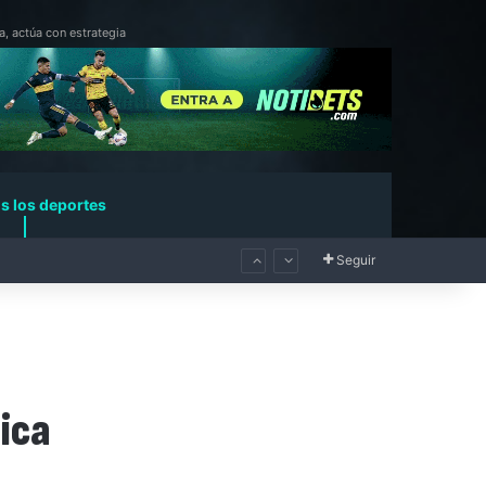
a, actúa con estrategia
s los deportes
Seguir
tica