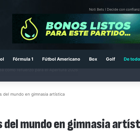
Noti Bets I Decide con confianz
ol
Fórmula 1
Fútbol Americano
Box
Golf
De todo
26: previa, fecha, horario, convocados y todo lo que debes saber
s del mundo en gimnasia artística
s del mundo en gimnasia artís