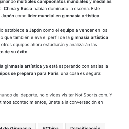
 ganando
múltiples campeonatos mundiales
y
medallas
s,
China y Rusia
habían dominado la escena. Este
e Japón
como
líder mundial en gimnasia artística
.
lo establece a
Japón
como el
equipo a vencer
en los
no que también eleva el perfil de la
gimnasia artística
, otros equipos ahora estudiarán y analizarán las
o de su éxito
.
a gimnasia artística
ya está esperando con ansias la
uipos se preparan para París
, una cosa es segura:
 mundo del deporte, no olvides visitar NotiSports.com. Y
últimos acontecimientos, únete a la conversación en
l de Gimnasia
China
clasificación