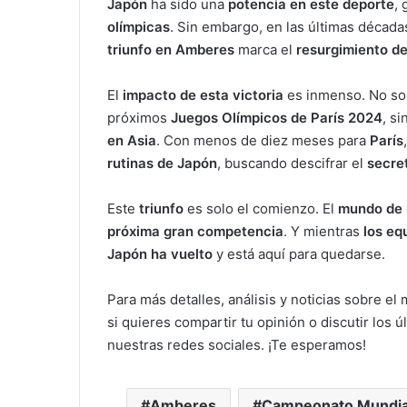
Japón
ha sido una
potencia en este deporte
,
olímpicas
. Sin embargo, en las últimas década
triunfo en Amberes
marca el
resurgimiento d
El
impacto de esta victoria
es inmenso. No so
próximos
Juegos Olímpicos de París 2024
, si
en Asia
. Con menos de diez meses para
París
rutinas de Japón
, buscando descifrar el
secret
Este
triunfo
es solo el comienzo. El
mundo de l
próxima gran competencia
. Y mientras
los eq
Japón ha vuelto
y está aquí para quedarse.
Para más detalles, análisis y noticias sobre el
si quieres compartir tu opinión o discutir los 
nuestras redes sociales. ¡Te esperamos!
Amberes
Campeonato Mundia