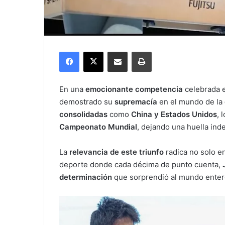
Facebook
X
Compartir por correo electrónico
Imprimir
En una
emocionante competencia
celebrada 
demostrado su
supremacía
en el mundo de la
consolidadas
como
China y Estados Unidos
, 
Campeonato Mundial
, dejando una huella ind
La
relevancia de este triunfo
radica no solo en
deporte donde cada décima de punto cuenta,
determinación
que sorprendió al mundo enter