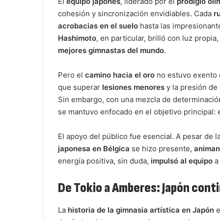
El
equipo japonés
, liderado por el
prodigio olí
cohesión y sincronización envidiables. Cada
r
acrobacias en el suelo
hasta las impresionan
Hashimoto
, en particular, brilló con luz pro
mejores gimnastas del mundo
.
Pero el
camino hacia el oro
no estuvo exento
que superar
lesiones menores
y la presión de
Sin embargo, con una mezcla de determinación
se mantuvo enfocado en el objetivo principal: 
El apoyo del público fue esencial. A pesar de la
japonesa en Bélgica
se hizo presente,
animan
energía positiva, sin duda,
impulsó al equipo
a
De Tokio a Amberes: Japón cont
La
historia de la gimnasia artística en Japón
e