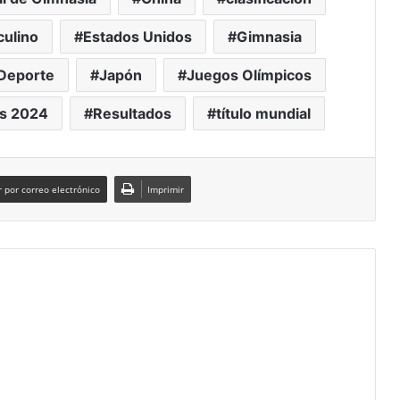
ulino
Estados Unidos
Gimnasia
 Deporte
Japón
Juegos Olímpicos
ís 2024
Resultados
título mundial
 por correo electrónico
Imprimir