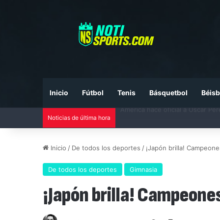
Inicio
Fútbol
Tenis
Básquetbol
Béisb
Noticias de última hora
Liga MX vs MLS All-Star Game 20
Inicio
/
De todos los deportes
/
¡Japón brilla! Campeone
De todos los deportes
Gimnasia
¡Japón brilla! Campeone