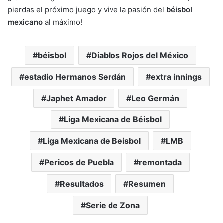
pierdas el próximo juego y vive la pasión del
béisbol
mexicano
al máximo!
béisbol
Diablos Rojos del México
estadio Hermanos Serdán
extra innings
Japhet Amador
Leo Germán
Liga Mexicana de Béisbol
Liga Mexicana de Beisbol
LMB
Pericos de Puebla
remontada
Resultados
Resumen
Serie de Zona