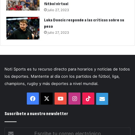
fútbol virtual
julio 27, 2023
Luka Doncic responde a las críticas sobre su
peso
julio 27, 2023
Noti Sports es tu recurso directo para horarios y noticias de todos
los deportes. Mantente al día con los partidos de fútbol, liga,
champions, rugby y más deportes a nivel mundial.
Facebook
X
YouTube
Instagram
TikTok
Correo
electrónico
Suscríbete a nuestro newsletter
Escribe