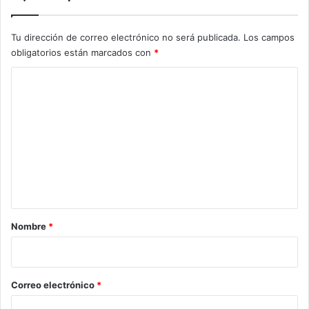
Tu dirección de correo electrónico no será publicada.
Los campos
obligatorios están marcados con
*
C
o
m
e
n
t
a
r
Nombre
*
i
o
*
Correo electrónico
*