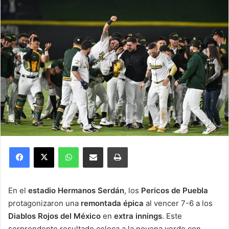
Facebook
X
WhatsApp
Compartir por correo electrónico
Imprimir
En el
estadio Hermanos Serdán
, los
Pericos de Puebla
protagonizaron una
remontada épica
al vencer 7-6 a los
Diablos Rojos del México
en
extra innings
. Este
sorprendente resultado coloca a la novena verde con