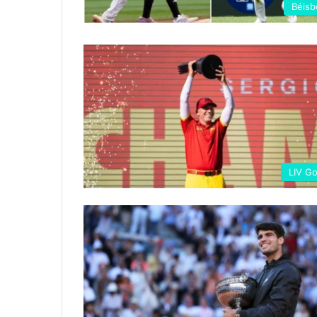
Béisb
LIV Go