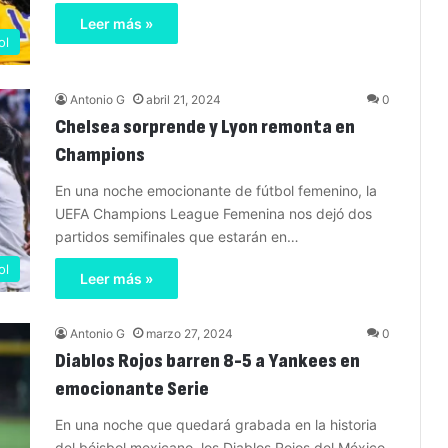
Leer más »
ol
Antonio G
abril 21, 2024
0
Chelsea sorprende y Lyon remonta en
Champions
En una noche emocionante de fútbol femenino, la
UEFA Champions League Femenina nos dejó dos
partidos semifinales que estarán en…
ol
Leer más »
Antonio G
marzo 27, 2024
0
Diablos Rojos barren 8-5 a Yankees en
emocionante Serie
En una noche que quedará grabada en la historia
del béisbol mexicano, los Diablos Rojos del México