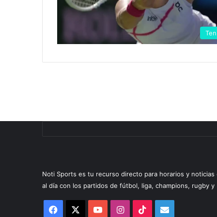
Ten
Noti Sports es tu recurso directo para horarios y noticia
al día con los partidos de fútbol, liga, champions, rugby 
Facebook
X
YouTube
Instagram
TikTok
Correo