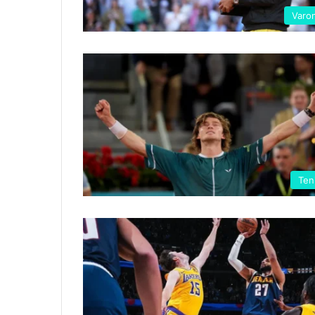
Varon
Ten