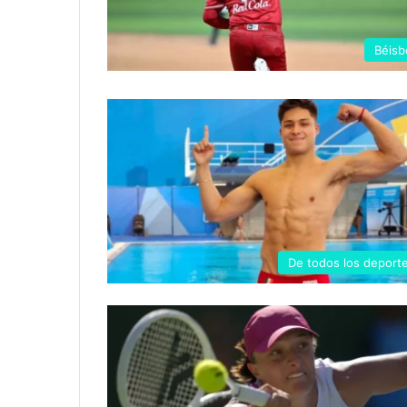
Béisb
De todos los deport