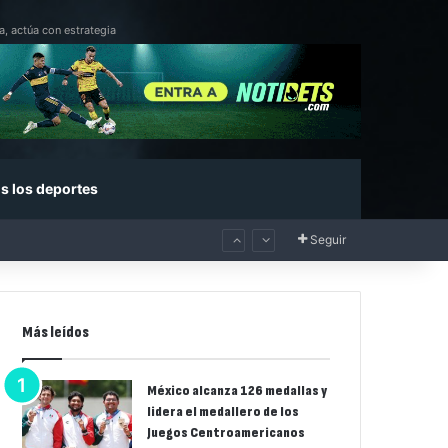
a, actúa con estrategia
s los deportes
Seguir
Más leídos
México alcanza 126 medallas y
lidera el medallero de los
Juegos Centroamericanos