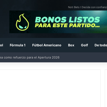
Noti Bets I Decide con confianz
ol
Fórmula 1
Fútbol Americano
Box
Golf
De todo
rea como refuerzo para el Apertura 2026