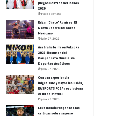
Juegos Centroamericanos
2026
Hace 1 semana
Édgar ‘Chato’ Ramírez: El
Nuevo Rostro del Boxeo
Mexicano
julio 27, 2023
Australia brilla en Fukuoka
2023: Resumen del
Campeonato Mundial de
Deportes Acuáticos
julio 27, 2023
Con una experiencia
inigualable y mayor inclusión,
EA SPORTS FC 24 revoluciona
el fútbol virtual
julio 27, 2023
Luka Doncic responde a las
críticas sobre su peso