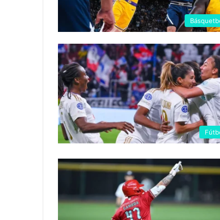
Básquetb
Fútb