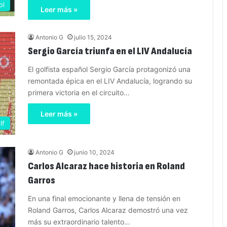
ol
Leer más »
Antonio G
julio 15, 2024
Sergio García triunfa en el LIV Andalucía
El golfista español Sergio García protagonizó una
remontada épica en el LIV Andalucía, logrando su
primera victoria en el circuito…
Leer más »
lf
Antonio G
junio 10, 2024
Carlos Alcaraz hace historia en Roland
Garros
En una final emocionante y llena de tensión en
Roland Garros, Carlos Alcaraz demostró una vez
más su extraordinario talento…