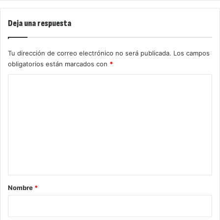
Deja una respuesta
Tu dirección de correo electrónico no será publicada.
Los campos
obligatorios están marcados con
*
C
o
m
e
n
t
a
r
Nombre
*
i
o