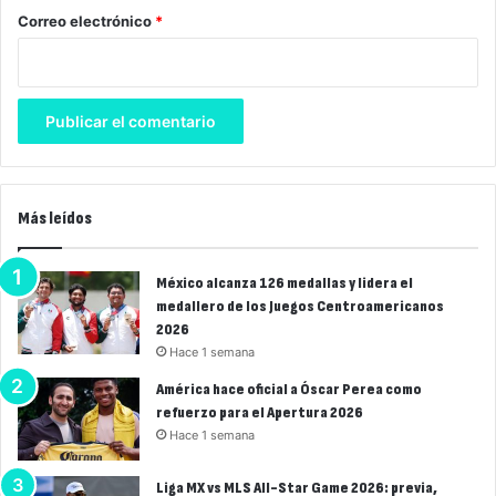
*
Correo electrónico
*
Más leídos
México alcanza 126 medallas y lidera el
medallero de los Juegos Centroamericanos
2026
Hace 1 semana
América hace oficial a Óscar Perea como
refuerzo para el Apertura 2026
Hace 1 semana
Liga MX vs MLS All-Star Game 2026: previa,