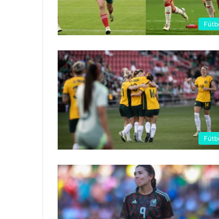
Fútb
Fútb