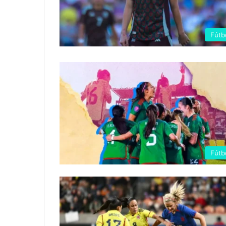
Fútb
Fútb