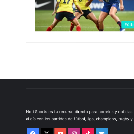
Fútb
Noti Sports es tu recurso directo para horarios y noticia
al día con los partidos de fútbol, liga, champions, rugby 
Facebook
X
YouTube
Instagram
TikTok
Correo