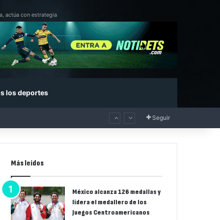
a, actúa con estrategia
s los deportes
Seguir
Más leídos
México alcanza 126 medallas y
lidera el medallero de los
Juegos Centroamericanos