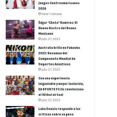
Juegos Centroamericanos
2026
Hace 1 semana
Édgar ‘Chato’ Ramírez: El
Nuevo Rostro del Boxeo
Mexicano
julio 27, 2023
Australia brilla en Fukuoka
2023: Resumen del
Campeonato Mundial de
Deportes Acuáticos
julio 27, 2023
Con una experiencia
inigualable y mayor inclusión,
EA SPORTS FC 24 revoluciona
el fútbol virtual
julio 27, 2023
Luka Doncic responde a las
críticas sobre su peso