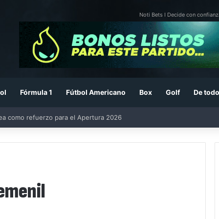
Noti Bets I Decide con confianz
ol
Fórmula 1
Fútbol Americano
Box
Golf
De todo
rea como refuerzo para el Apertura 2026
emenil