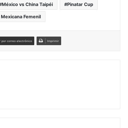
México vs China Taipéi
Pinatar Cup
 Mexicana Femenil
 por correo electrónico
Imprimir