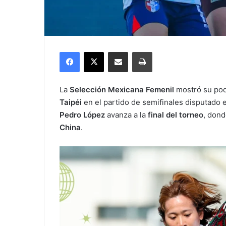
Facebook
X
Compartir por correo electrónico
Imprimir
La
Selección Mexicana Femenil
mostró su pod
Taipéi
en el partido de semifinales disputado
Pedro López
avanza a la
final del torneo
, dond
China
.