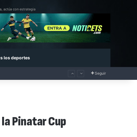
a, actúa con estrategia
s los deportes
Seguir
 la Pinatar Cup