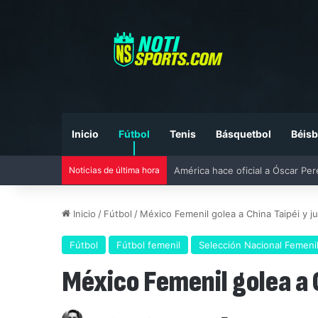
Inicio
Fútbol
Tenis
Básquetbol
Béisb
Noticias de última hora
Liga MX vs MLS All-Star Game 20
Inicio
/
Fútbol
/
México Femenil golea a China Taipéi y jug
Fútbol
Fútbol femenil
Selección Nacional Femeni
México Femenil golea a Ch