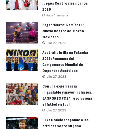
Juegos Centroamericanos
2026
Hace 1 semana
Édgar ‘Chato’ Ramírez: El
Nuevo Rostro del Boxeo
Mexicano
julio 27, 2023
Australia brilla en Fukuoka
2023: Resumen del
Campeonato Mundial de
Deportes Acuáticos
julio 27, 2023
Con una experiencia
inigualable y mayor inclusión,
EA SPORTS FC 24 revoluciona
el fútbol virtual
julio 27, 2023
Luka Doncic responde a las
críticas sobre su peso