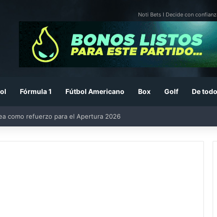
Noti Bets I Decide con confianz
ol
Fórmula 1
Fútbol Americano
Box
Golf
De todo