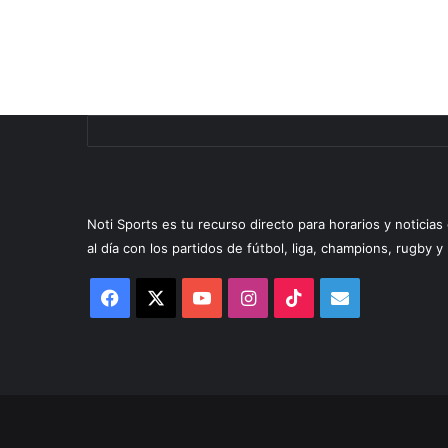
Noti Sports es tu recurso directo para horarios y noticia
al día con los partidos de fútbol, liga, champions, rugby 
Facebook
X
YouTube
Instagram
TikTok
Correo
electrónico