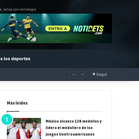
a, actúa con estrategia
s los deportes
Seguir
Más leídos
México alcanza 126 medallas y
lidera el medallero de los
Juegos Centroamericanos