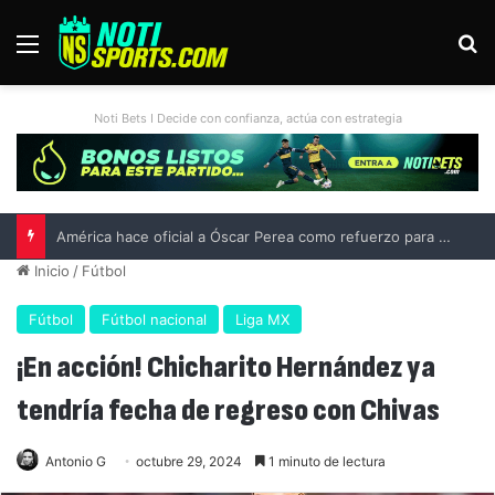
Menú
B
Noti Bets I Decide con confianza, actúa con estrategia
América hace oficial a Óscar Perea como refuerzo para el Apertura 2026
Inicio
/
Fútbol
Fútbol
Fútbol nacional
Liga MX
¡En acción! Chicharito Hernández ya
tendría fecha de regreso con Chivas
Antonio G
octubre 29, 2024
1 minuto de lectura