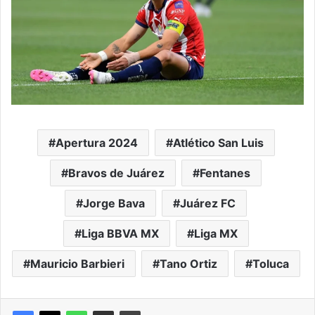
Apertura 2024
Atlético San Luis
Bravos de Juárez
Fentanes
Jorge Bava
Juárez FC
Liga BBVA MX
Liga MX
Mauricio Barbieri
Tano Ortiz
Toluca