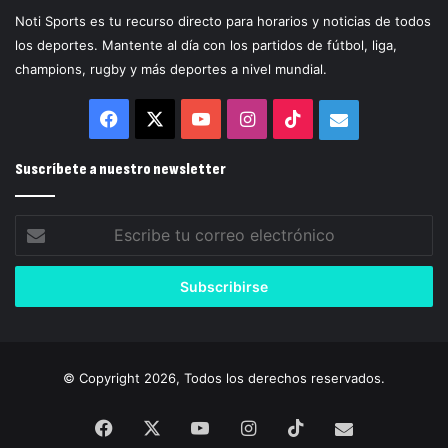
Noti Sports es tu recurso directo para horarios y noticias de todos
los deportes. Mantente al día con los partidos de fútbol, liga,
champions, rugby y más deportes a nivel mundial.
Facebook
X
YouTube
Instagram
TikTok
Correo
electrónico
Suscríbete a nuestro newsletter
Escribe
tu
correo
electrónico
© Copyright 2026, Todos los derechos reservados.
Facebook
X
YouTube
Instagram
TikTok
Correo