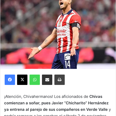
Facebook
X
WhatsApp
Compartir por correo electrónico
Imprimir
¡Atención, Chivahermanos! Los aficionados de
Chivas
comienzan a soñar, pues Javier “Chicharito” Hernández
ya entrena al parejo de sus compañeros en Verde Valle
y
podría regresar a las canchas el sábado 2 de noviembre