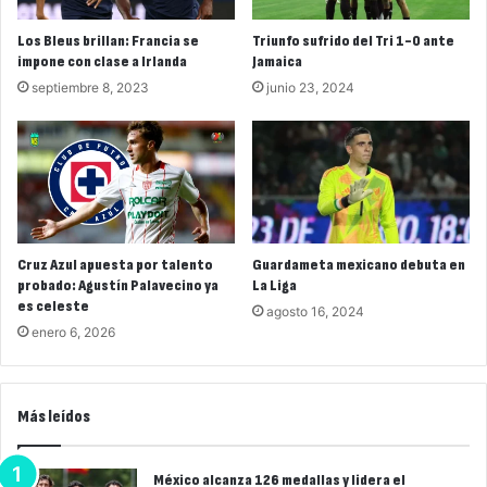
Los Bleus brillan: Francia se
Triunfo sufrido del Tri 1-0 ante
impone con clase a Irlanda
Jamaica
septiembre 8, 2023
junio 23, 2024
Cruz Azul apuesta por talento
Guardameta mexicano debuta en
probado: Agustín Palavecino ya
La Liga
es celeste
agosto 16, 2024
enero 6, 2026
Más leídos
México alcanza 126 medallas y lidera el