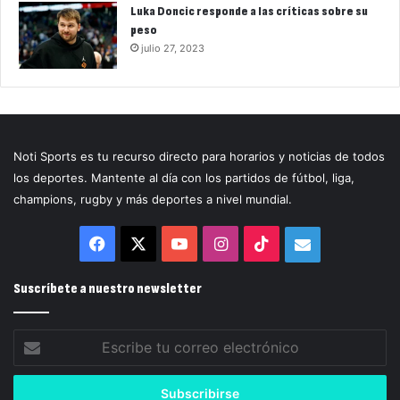
Luka Doncic responde a las críticas sobre su
peso
julio 27, 2023
Noti Sports es tu recurso directo para horarios y noticias de todos
los deportes. Mantente al día con los partidos de fútbol, liga,
champions, rugby y más deportes a nivel mundial.
Facebook
X
YouTube
Instagram
TikTok
Correo
electrónico
Suscríbete a nuestro newsletter
Escribe
tu
correo
electrónico