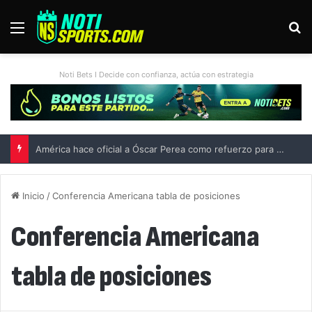
Menú
B
Noti Bets I Decide con confianza, actúa con estrategia
América hace oficial a Óscar Perea como refuerzo para el Apertura 2026
Inicio
/
Conferencia Americana tabla de posiciones
Conferencia Americana
tabla de posiciones