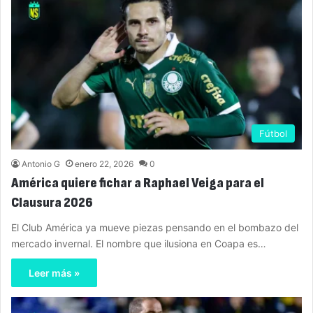
Fútbol
Antonio G
enero 22, 2026
0
América quiere fichar a Raphael Veiga para el
Clausura 2026
El Club América ya mueve piezas pensando en el bombazo del
mercado invernal. El nombre que ilusiona en Coapa es…
Leer más »