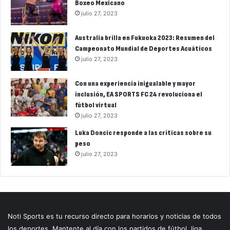
Boxeo Mexicano
julio 27, 2023
Australia brilla en Fukuoka 2023: Resumen del
Campeonato Mundial de Deportes Acuáticos
julio 27, 2023
Con una experiencia inigualable y mayor
inclusión, EA SPORTS FC 24 revoluciona el
fútbol virtual
julio 27, 2023
Luka Doncic responde a las críticas sobre su
peso
julio 27, 2023
Noti Sports es tu recurso directo para horarios y noticias de todos
los deportes. Mantente al día con los partidos de fútbol, liga,