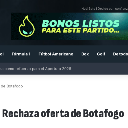
Noti Bets I Decide con confianz
ol
Fórmula 1
Fútbol Americano
Box
Golf
De todo
26: previa, fecha, horario, convocados y todo lo que debes saber
a de Botafogo
a: Rechaza oferta de Botafogo