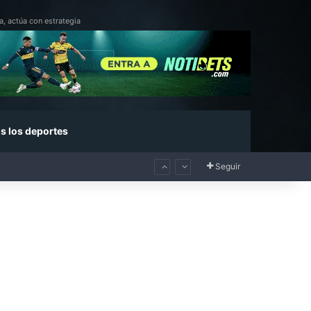
a, actúa con estrategia
s los deportes
Seguir