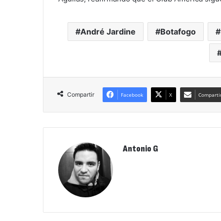
André Jardine
Botafogo
Compartir
Facebook
X
Compartir
Antonio G