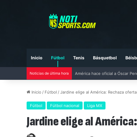
Inicio
Fútbol
Tenis
Básquetbol
Béisb
Noticias de última hora
Liga MX vs MLS All-Star Game 20
Inicio
/
Fútbol
/
Jardine elige al América: Rechaza ofert
Fútbol
Fútbol nacional
Liga MX
Jardine elige al Améric