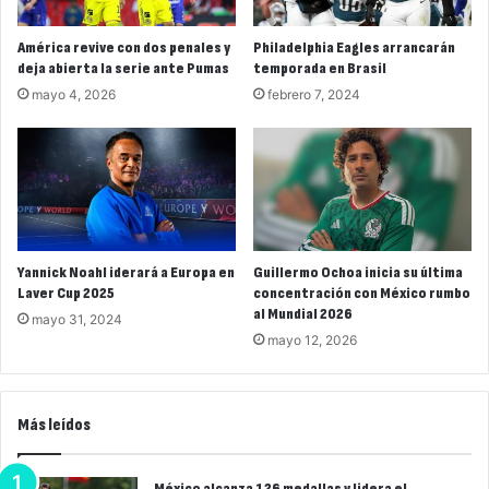
América revive con dos penales y
Philadelphia Eagles arrancarán
deja abierta la serie ante Pumas
temporada en Brasil
mayo 4, 2026
febrero 7, 2024
Yannick Noahl iderará a Europa en
Guillermo Ochoa inicia su última
Laver Cup 2025
concentración con México rumbo
al Mundial 2026
mayo 31, 2024
mayo 12, 2026
Más leídos
México alcanza 126 medallas y lidera el