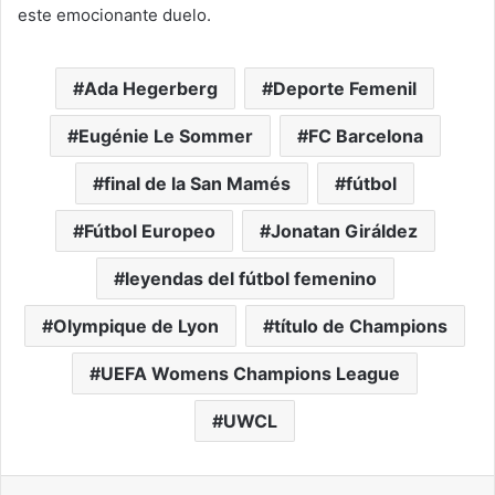
este emocionante duelo.
Ada Hegerberg
Deporte Femenil
Eugénie Le Sommer
FC Barcelona
final de la San Mamés
fútbol
Fútbol Europeo
Jonatan Giráldez
leyendas del fútbol femenino
Olympique de Lyon
título de Champions
UEFA Womens Champions League
UWCL