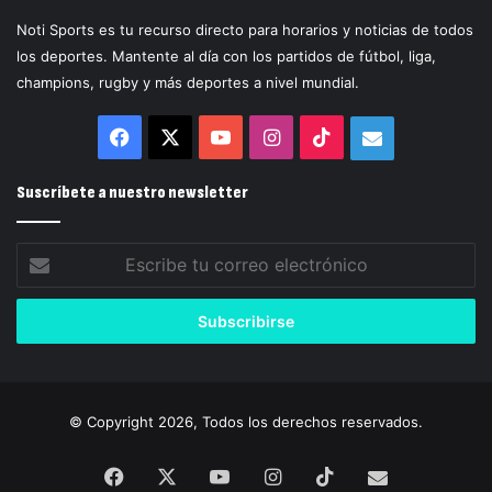
Noti Sports es tu recurso directo para horarios y noticias de todos
los deportes. Mantente al día con los partidos de fútbol, liga,
champions, rugby y más deportes a nivel mundial.
Facebook
X
YouTube
Instagram
TikTok
Correo
electrónico
Suscríbete a nuestro newsletter
Escribe
tu
correo
electrónico
© Copyright 2026, Todos los derechos reservados.
Facebook
X
YouTube
Instagram
TikTok
Correo