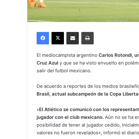
Facebook
X
Compartir por correo electrónico
Imprimir
El mediocampista argentino
Carlos Rotondi, u
Cruz Azul
y que se ha visto envuelto en polém
salir del futbol mexicano.
De acuerdo a reportes de los medios brasileñ
Brasil, actual subcampeón de la Copa Libert
«
El Atlético se comunicó con los representant
jugador con el club mexicano.
Aún no se ha en
posibilidad de tener al jugador cedido, inicial
valores no fueron revelados», informó el diar