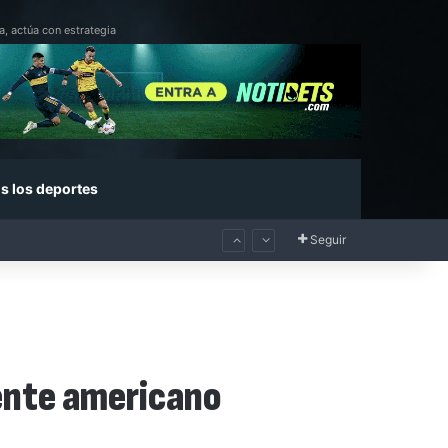
a, actúa con estrategia
s los deportes
Seguir
nente americano