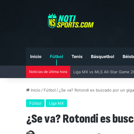
Inicio
Fútbol
Tenis
Básquetbol
Béisb
Noticias de última hora
México Sub-20 derrota a Costa R
Inicio
/
Fútbol
/
¿Se va? Rotondi es buscado por un giga
Fútbol
Liga MX
¿Se va? Rotondi es busc