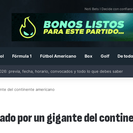
Noti Bets I Decide con confianz
ol
Fórmula 1
Fútbol Americano
Box
Golf
De todo
ica y clasifica a cuartos del Campeonato Sub-20 de Concacaf
nte del continente americano
ado por un gigante del conti