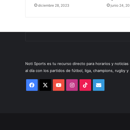
diciembre 28, 2023
junio 24, 2
Noti Sports es tu recurso directo para horarios y noticia
al día con los partidos de fútbol, liga, champions, rugby 
Facebook
X
YouTube
Instagram
TikTok
Correo
electrónico