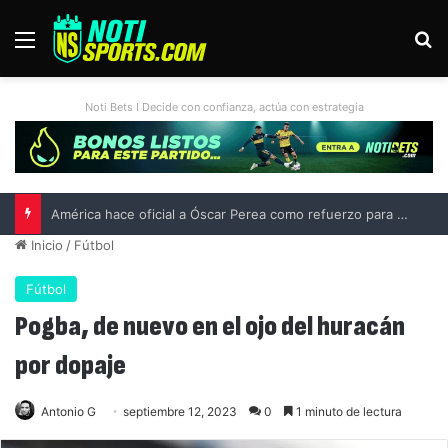
Menú
B
Noti Bets I Decide con confianza, actúa con estrategia
Liga MX vs MLS All-Star Game 2026: previa, fecha, horario, convocados y todo lo que debes saber
Inicio
/
Fútbol
Fútbol
Pogba, de nuevo en el ojo del huracán
por dopaje
Antonio G
septiembre 12, 2023
0
1 minuto de lectura