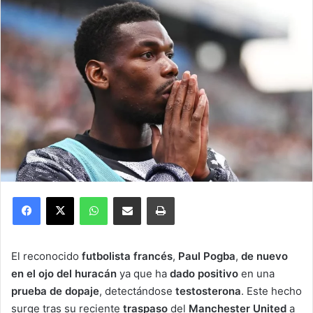
Facebook
X
WhatsApp
Compartir por correo electrónico
Imprimir
El reconocido
futbolista francés
,
Paul Pogba
,
de nuevo
en el ojo del huracán
ya que ha
dado positivo
en una
prueba de dopaje
, detectándose
testosterona
. Este hecho
surge tras su reciente
traspaso
del
Manchester United
a