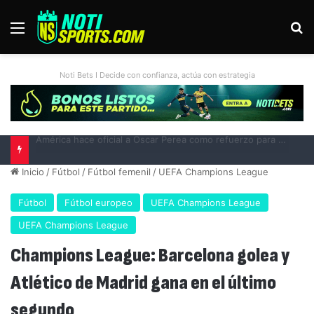
Menú
B
Noti Bets I Decide con confianza, actúa con estrategia
Liga MX vs MLS All-Star Game 2026: previa, fecha, horario, convocados y todo lo que debes saber
Inicio
/
Fútbol
/
Fútbol femenil
/
UEFA Champions League
Fútbol
Fútbol europeo
UEFA Champions League
UEFA Champions League
Champions League: Barcelona golea y
Atlético de Madrid gana en el último
segundo