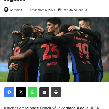
Antonio G
noviembre 6, 2024
1 minuto de lectura
Facebook
X
WhatsApp
Compartir por correo electrónico
Imprimir
¡Muchas emociones! Concluyó la
Jornada 4 de la UEFA