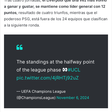
Tras cuatro jornadas,
el Liverpool que una vez más volvió
a ganar y gustar, se mantiene como líder general con 12
puntos
, resultado de cuatro triunfos, mientras que el
poderoso PSG, está fuera de los 24 equipos que clasifican
a la siguiente ronda.
The standings at the halfway point
of the league phase
#UCL
pic.twitter.com/4jRHTj92uZ
— UEFA Champions League
(@ChampionsLeague)
November 6, 2024