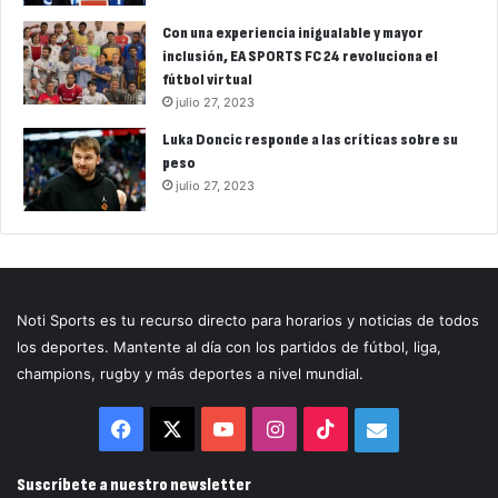
Con una experiencia inigualable y mayor
inclusión, EA SPORTS FC 24 revoluciona el
fútbol virtual
julio 27, 2023
Luka Doncic responde a las críticas sobre su
peso
julio 27, 2023
Noti Sports es tu recurso directo para horarios y noticias de todos
los deportes. Mantente al día con los partidos de fútbol, liga,
champions, rugby y más deportes a nivel mundial.
Facebook
X
YouTube
Instagram
TikTok
Correo
electrónico
Suscríbete a nuestro newsletter