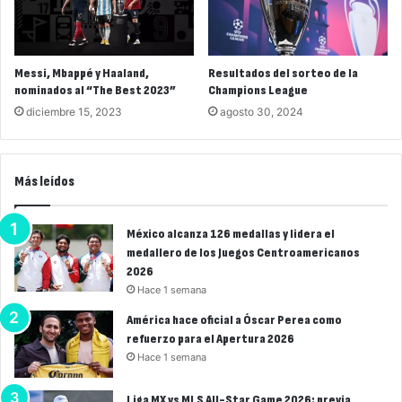
Messi, Mbappé y Haaland,
Resultados del sorteo de la
nominados al “The Best 2023”
Champions League
diciembre 15, 2023
agosto 30, 2024
Más leídos
México alcanza 126 medallas y lidera el
medallero de los Juegos Centroamericanos
2026
Hace 1 semana
América hace oficial a Óscar Perea como
refuerzo para el Apertura 2026
Hace 1 semana
Liga MX vs MLS All-Star Game 2026: previa,