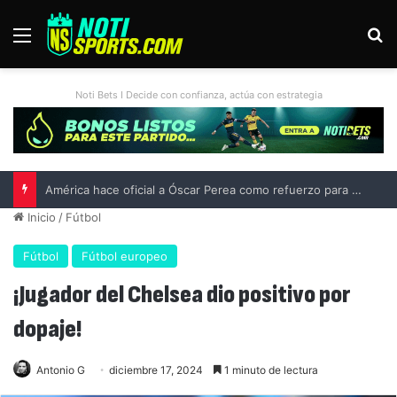
Menú
B
Noti Bets I Decide con confianza, actúa con estrategia
América hace oficial a Óscar Perea como refuerzo para el Apertura 2026
Inicio
/
Fútbol
Fútbol
Fútbol europeo
¡Jugador del Chelsea dio positivo por
dopaje!
Antonio G
diciembre 17, 2024
1 minuto de lectura