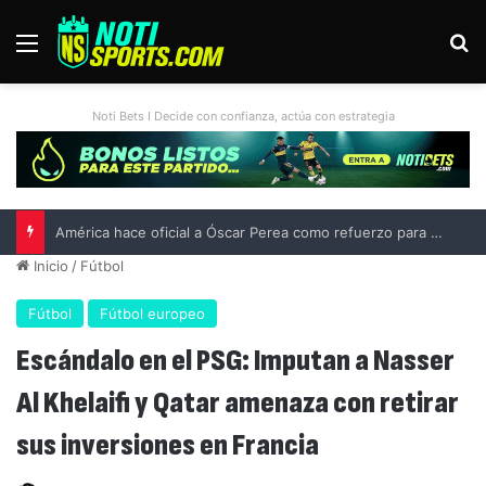
Menú
B
Noti Bets I Decide con confianza, actúa con estrategia
Liga MX vs MLS All-Star Game 2026: previa, fecha, horario, convocados y todo lo que debes saber
Inicio
/
Fútbol
Fútbol
Fútbol europeo
Escándalo en el PSG: Imputan a Nasser
Al Khelaifi y Qatar amenaza con retirar
sus inversiones en Francia