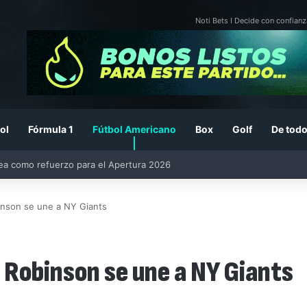
Noti Bets I Decide con confianz
ol
Fórmula 1
Fútbol Americano
Box
Golf
De todo
26: previa, fecha, horario, convocados y todo lo que debes saber
inson se une a NY Giants
 Robinson se une a NY Giants