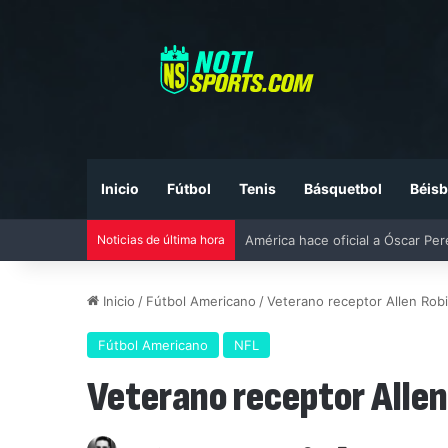
Inicio
Fútbol
Tenis
Básquetbol
Béisb
Noticias de última hora
Liga MX vs MLS All-Star Game 20
Inicio
/
Fútbol Americano
/
Veterano receptor Allen Rob
Fútbol Americano
NFL
Veterano receptor Allen