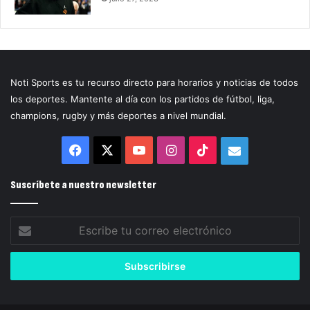
Noti Sports es tu recurso directo para horarios y noticias de todos
los deportes. Mantente al día con los partidos de fútbol, liga,
champions, rugby y más deportes a nivel mundial.
Facebook
X
YouTube
Instagram
TikTok
Correo
electrónico
Suscríbete a nuestro newsletter
Escribe
tu
correo
electrónico