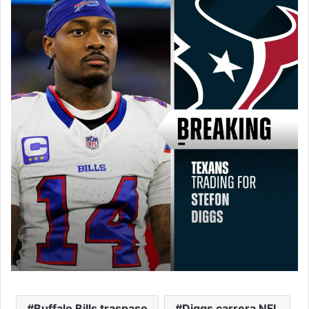
Buffalo Bills traspaso
Diggs carrera NFL