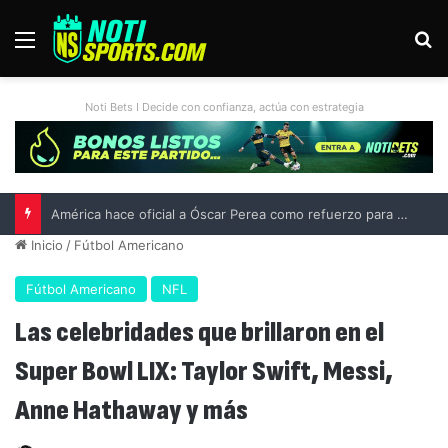
Menú
B
Noti Bets I Decide con confianza, actúa con estrategia
América hace oficial a Óscar Perea como refuerzo para el Apertura 2026
Inicio
/
Fútbol Americano
Fútbol Americano
NFL
Las celebridades que brillaron en el
Super Bowl LIX: Taylor Swift, Messi,
Anne Hathaway y más