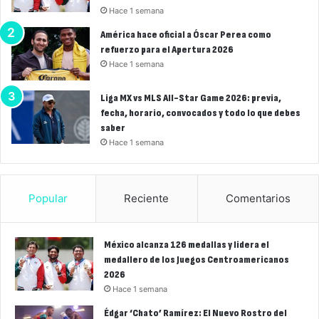
Hace 1 semana
América hace oficial a Óscar Perea como
refuerzo para el Apertura 2026
Hace 1 semana
Liga MX vs MLS All-Star Game 2026: previa,
fecha, horario, convocados y todo lo que debes
saber
Hace 1 semana
Popular
Reciente
Comentarios
México alcanza 126 medallas y lidera el
medallero de los Juegos Centroamericanos
2026
Hace 1 semana
Édgar ‘Chato’ Ramírez: El Nuevo Rostro del