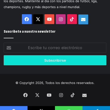
los deportes. Mantente al día con los partidos de fútbol, liga,
champions, rugby y más deportes a nivel mundial.
Facebook
X
YouTube
Instagram
TikTok
Correo
electrónico
Suscríbete a nuestro newsletter
Escribe
tu
correo
electrónico
© Copyright 2026, Todos los derechos reservados.
Facebook
X
YouTube
Instagram
TikTok
Correo
electrónico