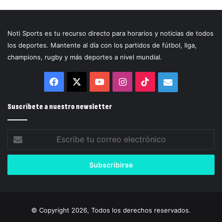
Noti Sports es tu recurso directo para horarios y noticias de todos
los deportes. Mantente al día con los partidos de fútbol, liga,
champions, rugby y más deportes a nivel mundial.
Facebook
X
YouTube
Instagram
TikTok
Correo
electrónico
Suscríbete a nuestro newsletter
Escribe
tu
correo
electrónico
© Copyright 2026, Todos los derechos reservados.