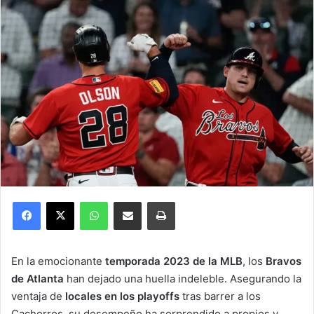
Facebook
X
WhatsApp
Compartir por correo electrónico
Imprimir
En la emocionante
temporada 2023 de la MLB
, los
Bravos
de Atlanta
han dejado una huella indeleble. Asegurando la
ventaja de
locales en los playoffs
tras barrer a los
Cachorros, su desempeño ha sorprendido a propios y