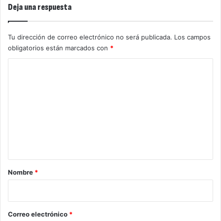
Deja una respuesta
Tu dirección de correo electrónico no será publicada.
Los campos
obligatorios están marcados con
*
C
o
m
e
n
t
a
r
Nombre
*
i
o
*
Correo electrónico
*