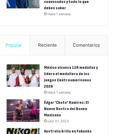
convocados y todo lo que
debes saber
Hace 1 semana
Popular
Reciente
Comentarios
México alcanza 126 medallas y
lidera el medallero de los
Juegos Centroamericanos
2026
Hace 1 semana
Édgar ‘Chato’ Ramírez: El
Nuevo Rostro del Boxeo
Mexicano
julio 27, 2023
Australia brilla en Fukuoka