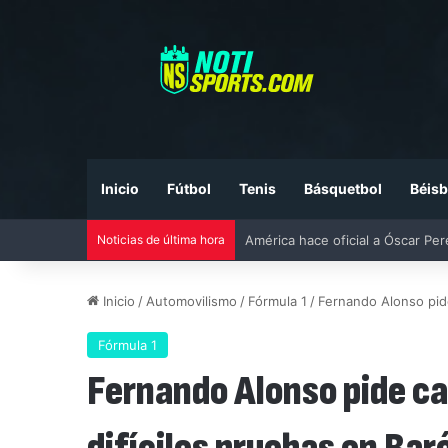
Inicio
Fútbol
Tenis
Básquetbol
Béisb
Noticias de última hora
Liga MX vs MLS All-Star Game 20
Inicio
/
Automovilismo
/
Fórmula 1
/
Fernando Alonso pide
Fórmula 1
Fernando Alonso pide ca