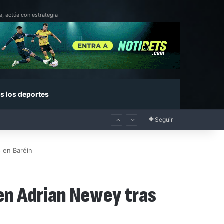
a, actúa con estrategia
s los deportes
Seguir
s en Baréin
 en Adrian Newey tras