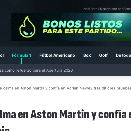
Noti Bets I Decide con confianz
ol
Fórmula 1
Fútbol Americano
Box
Golf
De todo
26: previa, fecha, horario, convocados y todo lo que debes saber
 calma en Aston Martin y confía en Adrian Newey tras difíciles prueba
lma en Aston Martin y confía