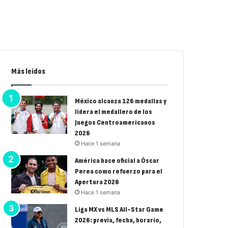
Más leídos
México alcanza 126 medallas y
lidera el medallero de los
Juegos Centroamericanos
2026
Hace 1 semana
América hace oficial a Óscar
Perea como refuerzo para el
Apertura 2026
Hace 1 semana
Liga MX vs MLS All-Star Game
2026: previa, fecha, horario,