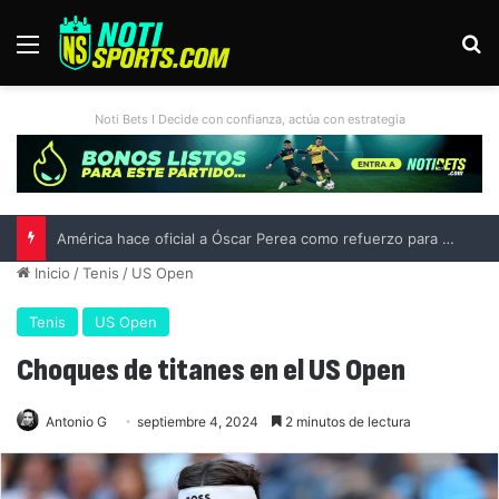
Menú
B
Noti Bets I Decide con confianza, actúa con estrategia
Inicio
/
Tenis
/
US Open
Tenis
US Open
Choques de titanes en el US Open
Antonio G
septiembre 4, 2024
2 minutos de lectura