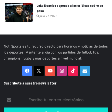
Luka Doncic responde a las críticas sobre su
peso
julio 27, 2023
Noti Sports es tu recurso directo para horarios y noticias de todos
los deportes. Mantente al día con los partidos de fútbol, liga,
champions, rugby y más deportes a nivel mundial.
Facebook
X
YouTube
Instagram
TikTok
Correo
electrónico
Suscríbete a nuestro newsletter
Escribe
tu
correo