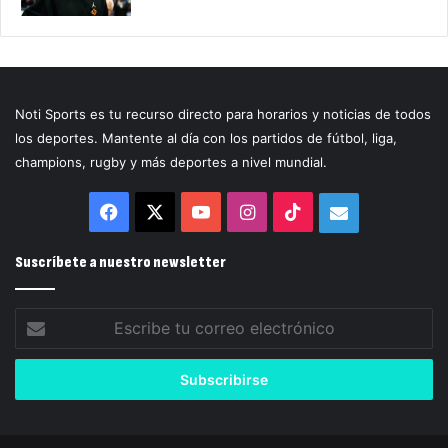
Noti Sports es tu recurso directo para horarios y noticias de todos
los deportes. Mantente al día con los partidos de fútbol, liga,
champions, rugby y más deportes a nivel mundial.
Facebook
X
YouTube
Instagram
TikTok
Correo
electrónico
Suscríbete a nuestro newsletter
Escribe
tu
correo
electrónico