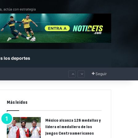
a, actúa con estrategia
s los deportes
Seguir
Más leídos
México alcanza 126 medallas y
lidera el medallero de los
Juegos Centroamericanos