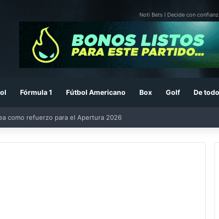
Noti Bets I Decide con confianz
ol
Fórmula 1
Fútbol Americano
Box
Golf
De todo
rea como refuerzo para el Apertura 2026