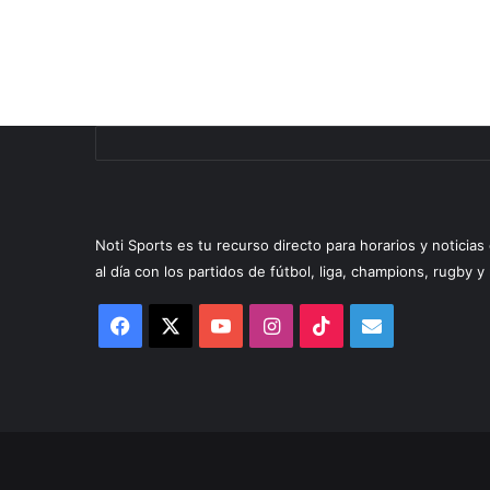
Noti Sports es tu recurso directo para horarios y noticia
al día con los partidos de fútbol, liga, champions, rugby 
Facebook
X
YouTube
Instagram
TikTok
Correo
electrónico