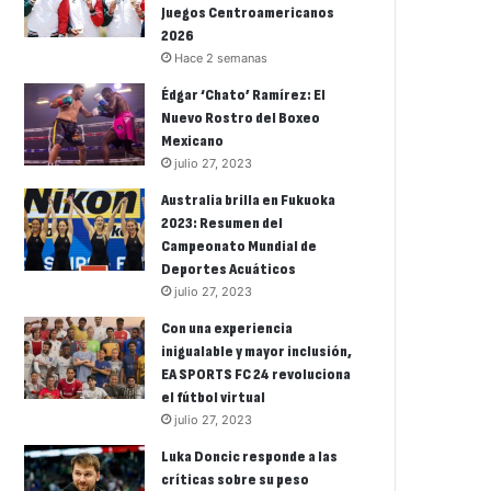
Juegos Centroamericanos
2026
Hace 2 semanas
Édgar ‘Chato’ Ramírez: El
Nuevo Rostro del Boxeo
Mexicano
julio 27, 2023
Australia brilla en Fukuoka
2023: Resumen del
Campeonato Mundial de
Deportes Acuáticos
julio 27, 2023
Con una experiencia
inigualable y mayor inclusión,
EA SPORTS FC 24 revoluciona
el fútbol virtual
julio 27, 2023
Luka Doncic responde a las
críticas sobre su peso