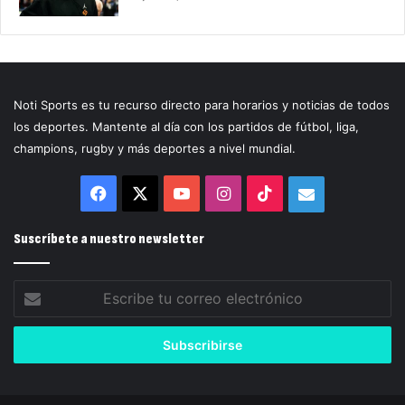
Noti Sports es tu recurso directo para horarios y noticias de todos
los deportes. Mantente al día con los partidos de fútbol, liga,
champions, rugby y más deportes a nivel mundial.
Facebook
X
YouTube
Instagram
TikTok
Correo
electrónico
Suscríbete a nuestro newsletter
Escribe
tu
correo
electrónico